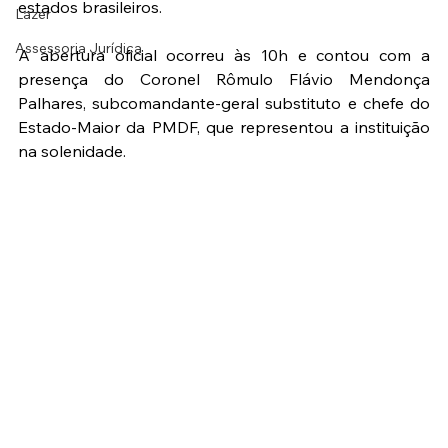
estados brasileiros.
Lazer
Assessoria Jurídica
A abertura oficial ocorreu às 10h e contou com a 
presença do Coronel Rômulo Flávio Mendonça 
Palhares, subcomandante-geral substituto e chefe do 
Estado-Maior da PMDF, que representou a instituição 
na solenidade.