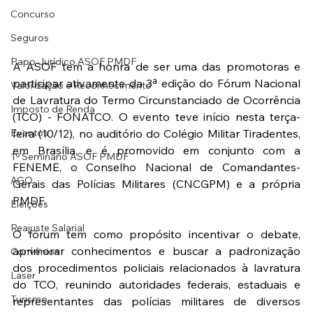
Concurso
Seguros
Papo Jurídico ASOF PMDF
A ASOF tem a honra de ser uma das promotoras e 
participar ativamente da 3ª edição do Fórum Nacional 
Valorização e Reconhecimento
de Lavratura do Termo Circunstanciado de Ocorrência 
Imposto de Renda
(TCO) - FONATCO. O evento teve início nesta terça-
Eventos
feira (10/12), no auditório do Colégio Militar Tiradentes, 
em Brasília, e é promovido em conjunto com a 
1º Seminário ASOF PMDF
FENEME, o Conselho Nacional de Comandantes-
AGO
Gerais das Polícias Militares (CNCGPM) e a própria 
PMDF.
Eleições
Reajuste Salarial
O fórum tem como propósito incentivar o debate, 
aprimorar conhecimentos e buscar a padronização 
Convênios
dos procedimentos policiais relacionados à lavratura 
Laser
do TCO, reunindo autoridades federais, estaduais e 
Turismo
representantes das polícias militares de diversos 