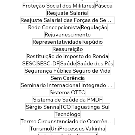
Proteção Social dos Militares
Páscoa
Reajuste Salarial
Reajuste Salarial das Forças de Segurança do Distrito Federal
Rede Concepcionista
Regulação
Rejuvenescimento
Representatividade
Repúdio
Ressureição
Restituição de Imposto de Renda
SESC
SESC-DF
Saúde
Saúde dos Pés
Segurança Pública
Seguro de Vida
Sem Carência
Seminário Internacional Integrado de Segurança Pública e Defesa
Sistema OTTO
Sistema de Saúde da PMDF
Sérgio Senna
TCO
Taguatinga Sul
Tecnólogo
Termo Circunstanciado de Ocorrência
Turismo
UniProcessus
Vakinha