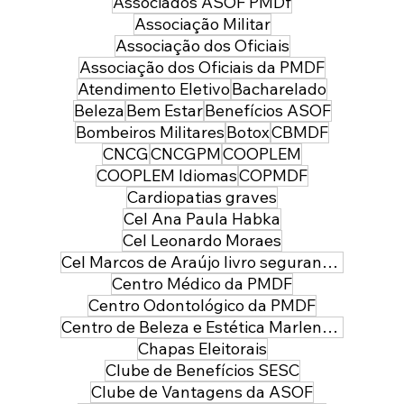
Associados ASOF PMDf
Associação Militar
Associação dos Oficiais
Associação dos Oficiais da PMDF
Atendimento Eletivo
Bacharelado
Beleza
Bem Estar
Benefícios ASOF
Bombeiros Militares
Botox
CBMDF
CNCG
CNCGPM
COOPLEM
COOPLEM Idiomas
COPMDF
Cardiopatias graves
Cel Ana Paula Habka
Cel Leonardo Moraes
Cel Marcos de Araújo livro segurança pública
Centro Médico da PMDF
Centro Odontológico da PMDF
Centro de Beleza e Estética Marlene Leal
Chapas Eleitorais
Clube de Benefícios SESC
Clube de Vantagens da ASOF