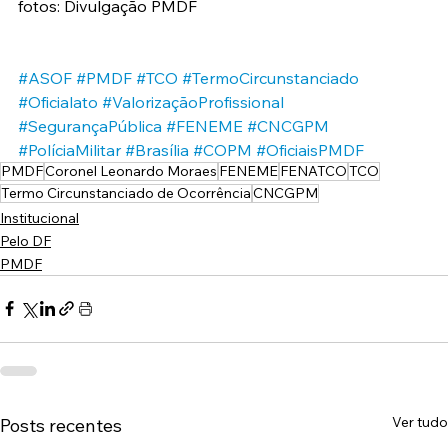
fotos: Divulgação PMDF
#ASOF
#PMDF
#TCO
#TermoCircunstanciado
#Oficialato
#ValorizaçãoProfissional
#SegurançaPública
#FENEME
#CNCGPM
#PolíciaMilitar
#Brasília
#COPM
#OficiaisPMDF
PMDF
Coronel Leonardo Moraes
FENEME
FENATCO
TCO
Termo Circunstanciado de Ocorrência
CNCGPM
Institucional
Pelo DF
PMDF
Ver tudo
Posts recentes