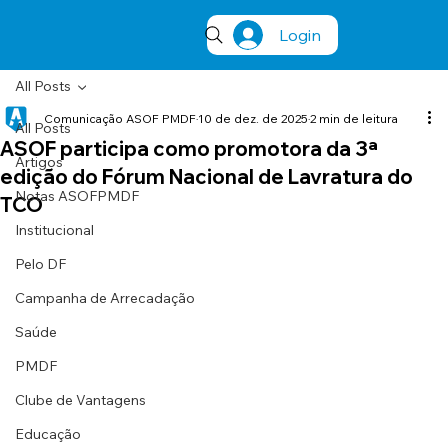
Login
All Posts
Comunicação ASOF PMDF
10 de dez. de 2025
2 min de leitura
All Posts
ASOF participa como promotora da 3ª
Artigos
edição do Fórum Nacional de Lavratura do
Notas ASOFPMDF
TCO
Institucional
Pelo DF
Campanha de Arrecadação
Saúde
PMDF
Clube de Vantagens
Educação