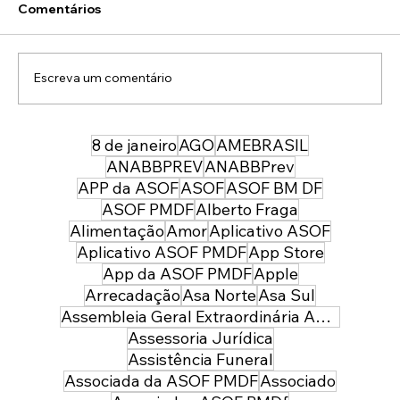
Comentários
Escreva um comentário
8 de janeiro
AGO
AMEBRASIL
43 anos depois da sua entrada, temos
uma PMDF mais forte, moderna e
ANABBPREV
ANABBPrev
preparada para servir à sociedade:
APP da ASOF
ASOF
ASOF BM DF
parabéns policial militar feminina!
ASOF PMDF
Alberto Fraga
Alimentação
Amor
Aplicativo ASOF
Aplicativo ASOF PMDF
App Store
App da ASOF PMDF
Apple
Arrecadação
Asa Norte
Asa Sul
Assembleia Geral Extraordinária ASOF PMDF
Assessoria Jurídica
Assistência Funeral
Associada da ASOF PMDF
Associado