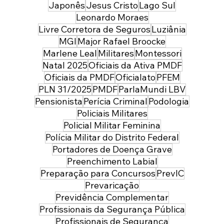
Japonês
Jesus Cristo
Lago Sul
Leonardo Moraes
Livre Corretora de Seguros
Luziânia
MGI
Major Rafael Broocke
Marlene Leal
Militares
Montessori
Natal 2025
Oficiais da Ativa PMDF
Oficiais da PMDF
Oficialato
PFEM
PLN 31/2025
PMDF
ParlaMundi LBV
Pensionista
Perícia Criminal
Podologia
Policiais Militares
Policial Militar Feminina
Polícia Militar do Distrito Federal
Portadores de Doença Grave
Preenchimento Labial
Preparação para Concursos
PrevIC
Prevaricação
Previdência Complementar
Profissionais da Segurança Pública
Profissionais de Segurança