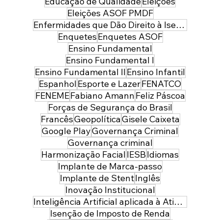
Educação de Qualidade
Eleições
Eleições ASOF PMDF
Enfermidades que Dão Direito à Isenção de Imposto de Renda
Enquetes
Enquetes ASOF
Ensino Fundamental
Ensino Fundamental I
Ensino Fundamental II
Ensino Infantil
Espanhol
Esporte e Lazer
FENATCO
FENEME
Fabiano Amann
Feliz Páscoa
Forças de Segurança do Brasil
Francês
Geopolítica
Gisele Caixeta
Google Play
Governança Criminal
Governança criminal
Harmonização Facial
IESB
Idiomas
Implante de Marca-passo
Implante de Stent
Inglês
Inovação Institucional
Inteligência Artificial aplicada à Atividade Policial
Isenção de Imposto de Renda