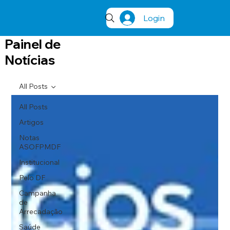
Login
Painel de
Notícias
All Posts
All Posts
Artigos
Notas
ASOFPMDF
Institucional
Pelo DF
Campanha
de
Arrecadação
Saúde