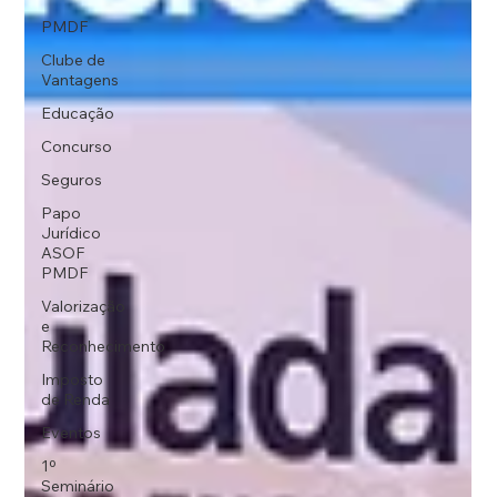
PMDF
Clube de
Vantagens
Educação
Concurso
Seguros
Papo
Jurídico
ASOF
PMDF
Valorização
e
Reconhecimento
Imposto
de Renda
Eventos
1º
Seminário