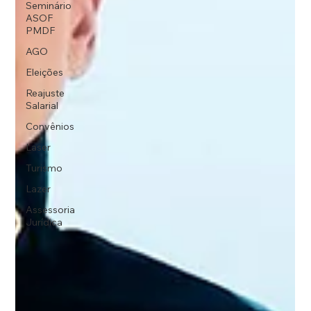
Seminário
ASOF
PMDF
AGO
Eleições
Reajuste
Salarial
Convênios
Laser
Turismo
Lazer
Assessoria
Jurídica