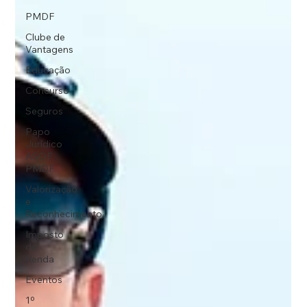
PMDF
Clube de
Vantagens
Educação
Concurso
Seguros
Papo
Jurídico
ASOF
PMDF
Valorização
e
Reconhecimento
Imposto
de
Renda
Eventos
1º