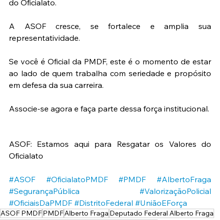
do Oficialato.
A ASOF cresce, se fortalece e amplia sua 
representatividade.
Se você é Oficial da PMDF, este é o momento de estar 
ao lado de quem trabalha com seriedade e propósito 
em defesa da sua carreira.
Associe-se agora e faça parte dessa força institucional.
ASOF: Estamos aqui para Resgatar os Valores do 
Oficialato
#ASOF
#OficialatoPMDF
#PMDF
#AlbertoFraga
#SegurançaPública
#ValorizaçãoPolicial
#OficiaisDaPMDF
#DistritoFederal
#UniãoEForça
ASOF PMDF
PMDF
Alberto Fraga
Deputado Federal Alberto Fraga