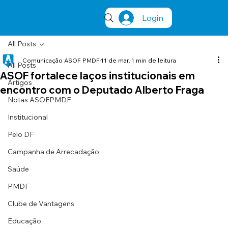
Login
All Posts
Comunicação ASOF PMDF
11 de mar.
1 min de leitura
All Posts
ASOF fortalece laços institucionais em
Artigos
encontro com o Deputado Alberto Fraga
Notas ASOFPMDF
Institucional
Pelo DF
Campanha de Arrecadação
Saúde
PMDF
Clube de Vantagens
Educação