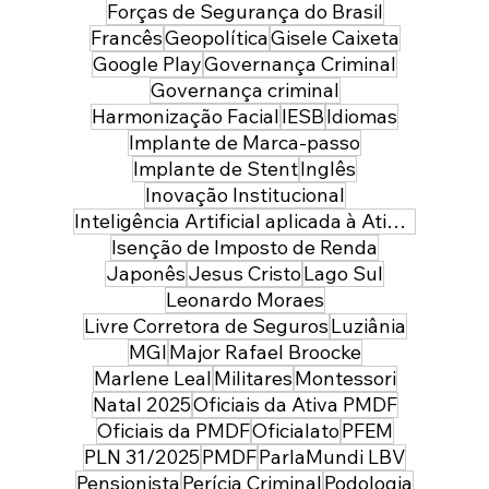
Forças de Segurança do Brasil
Francês
Geopolítica
Gisele Caixeta
Google Play
Governança Criminal
Governança criminal
Harmonização Facial
IESB
Idiomas
Implante de Marca-passo
Implante de Stent
Inglês
Inovação Institucional
Inteligência Artificial aplicada à Atividade Policial
Isenção de Imposto de Renda
Japonês
Jesus Cristo
Lago Sul
Leonardo Moraes
Livre Corretora de Seguros
Luziânia
MGI
Major Rafael Broocke
Marlene Leal
Militares
Montessori
Natal 2025
Oficiais da Ativa PMDF
Oficiais da PMDF
Oficialato
PFEM
PLN 31/2025
PMDF
ParlaMundi LBV
Pensionista
Perícia Criminal
Podologia