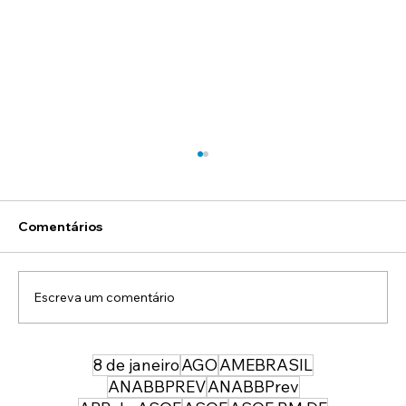
Comentários
Escreva um comentário
8 de janeiro
AGO
AMEBRASIL
Pré-lançamento do livro Geopolítica,
Governança Criminal e Segurança do
ANABBPREV
ANABBPrev