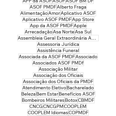
Estado reúne lideranças da
APP da ASOF
ASOF
ASOF BM DF
Segurança Pública no COPMDF
ASOF PMDF
Alberto Fraga
Alimentação
Amor
Aplicativo ASOF
Aplicativo ASOF PMDF
App Store
App da ASOF PMDF
Apple
Arrecadação
Asa Norte
Asa Sul
Assembleia Geral Extraordinária ASOF PMDF
Assessoria Jurídica
Assistência Funeral
Associada da ASOF PMDF
Associado
Associados ASOF PMDf
Associação Militar
Associação dos Oficiais
Associação dos Oficiais da PMDF
Atendimento Eletivo
Bacharelado
Beleza
Bem Estar
Benefícios ASOF
Bombeiros Militares
Botox
CBMDF
CNCG
CNCGPM
COOPLEM
COOPLEM Idiomas
COPMDF