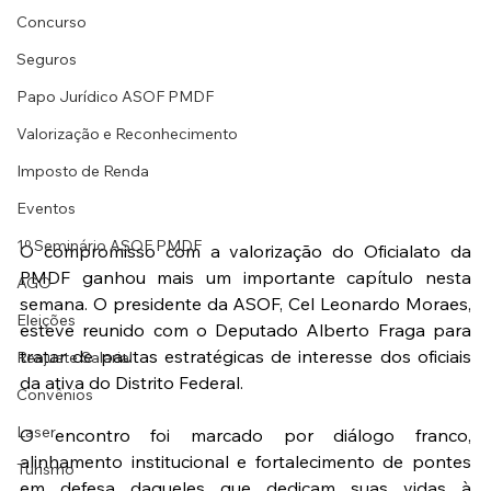
Concurso
Seguros
Papo Jurídico ASOF PMDF
Valorização e Reconhecimento
Imposto de Renda
Eventos
1º Seminário ASOF PMDF
O compromisso com a valorização do Oficialato da 
PMDF ganhou mais um importante capítulo nesta 
AGO
semana. O presidente da ASOF, Cel Leonardo Moraes, 
Eleições
esteve reunido com o Deputado Alberto Fraga para 
tratar de pautas estratégicas de interesse dos oficiais 
Reajuste Salarial
da ativa do Distrito Federal.
Convênios
Laser
O encontro foi marcado por diálogo franco, 
alinhamento institucional e fortalecimento de pontes 
Turismo
em defesa daqueles que dedicam suas vidas à 