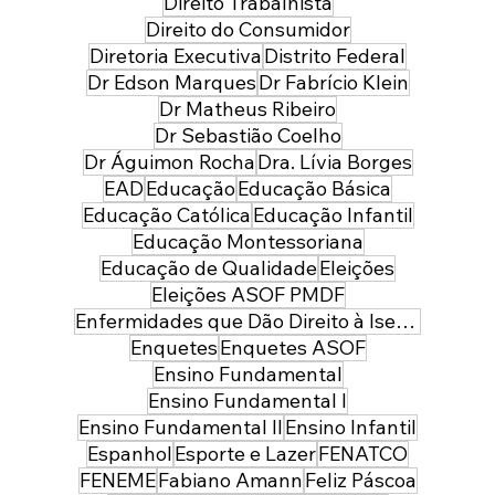
Direito Trabalhista
Direito do Consumidor
Diretoria Executiva
Distrito Federal
Dr Edson Marques
Dr Fabrício Klein
Dr Matheus Ribeiro
Dr Sebastião Coelho
Dr Águimon Rocha
Dra. Lívia Borges
EAD
Educação
Educação Básica
Educação Católica
Educação Infantil
Educação Montessoriana
Educação de Qualidade
Eleições
Eleições ASOF PMDF
Enfermidades que Dão Direito à Isenção de Imposto de Renda
Enquetes
Enquetes ASOF
Ensino Fundamental
Ensino Fundamental I
Ensino Fundamental II
Ensino Infantil
Espanhol
Esporte e Lazer
FENATCO
FENEME
Fabiano Amann
Feliz Páscoa