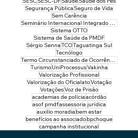
SESC
SESC-DF
Saúde
Saúde dos Pés
Segurança Pública
Seguro de Vida
Sem Carência
Seminário Internacional Integrado de Segurança Pública e Defesa
Sistema OTTO
Sistema de Saúde da PMDF
Sérgio Senna
TCO
Taguatinga Sul
Tecnólogo
Termo Circunstanciado de Ocorrência
Turismo
UniProcessus
Vakinha
Valorização Profissional
Valorização do Oficialato
Votação
Votações
Voz de Prisão
academias de polícia
acórdão
asof pmdf
assessoria jurídica
auxilio moradia
bem estar
benefícios ao associado
bpchoque
campanha institucional