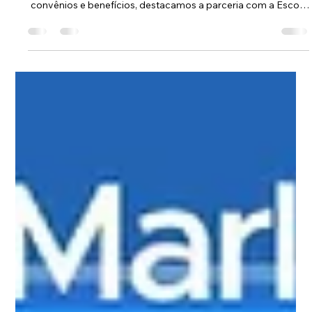
Comunicação ASOF PMDF
28 de abr.
2 min de leitura
ASOF Convênios e Benefícios: parceria
com a Escola Montessori reforça o
cuidado com formação educacional
A educação da família do oficial também é prioridade para a
ASOF PMDF. Em mais uma publicação da série sobre
convênios e benefícios, destacamos a parceria com a Escola
Montessori, instituição tradicional de Brasília que oferece uma
proposta pedagógica voltada à autonomia, responsabilidade
e formação integral.