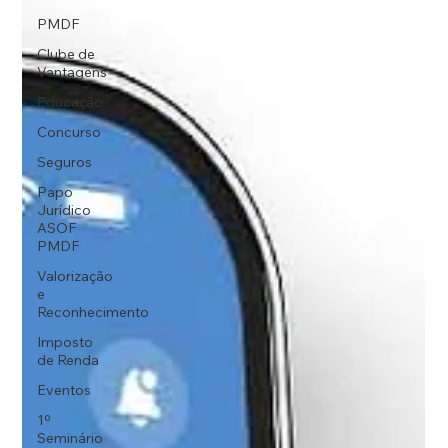
PMDF
Clube de
Vantagens
Educação
Concurso
Seguros
Papo
Jurídico
ASOF
PMDF
Valorização
e
Reconhecimento
Imposto
de Renda
Eventos
1º
Seminário