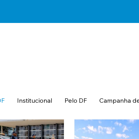
DF
Institucional
Pelo DF
Campanha de
Concurso
Seguros
Papo Jurídico A