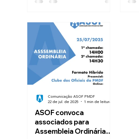
Deputado Distrital Fábio Félix,
ocorrido durante atuação da Polícia
Militar do Distrito Federal no
período de carnaval.
Comunicação ASOF PMDF
22 de jul. de 2025
1 min de leitura
ASOF convoca
associados para
Assembleia Ordinária