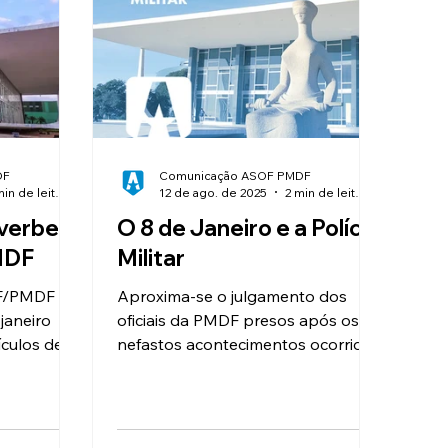
 ASOF PMDF
AGO
Eleições
ica
DF
Comunicação ASOF PMDF
1 min de leitura
12 de ago. de 2025
2 min de leitura
everbera
O 8 de Janeiro e a Polícia
MDF
Militar
OF/PMDF
Aproxima-se o julgamento dos
janeiro
oficiais da PMDF presos após os
culos de
nefastos acontecimentos ocorridos
vista
na Esplanada dos Ministérios, no
ossa nota
dia 8 de janeiro de 2023. Cada vez
mais acirrada, a disputa entre dois
segmentos políticos de expressão