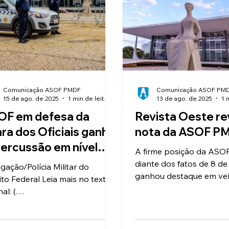
mposto de Renda
Eventos
1º Seminário
Laser
Turismo
Lazer
Assessoria Juríd
Comunicação ASOF PMDF
Comunicação ASOF PM
15 de ago. de 2025
1 min de leitura
13 de ago. de 2025
OF em defesa da
Revista Oeste r
ra dos Oficiais ganha
nota da ASOF P
ercussão em nível
A firme posição da AS
ional
diante dos fatos de 8 de 
lgação/Polícia Militar do
ganhou destaque em veí
rito Federal Leia mais no texto
comunicação, como a Re
nal: (
Oeste, que repercutiu n
s://www.poder360.com.br/pod
oficial.
stica/pms-do-8-de-janei...