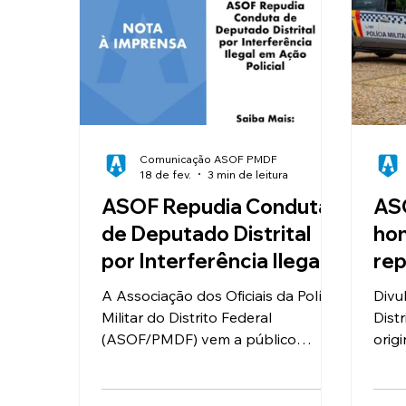
Valorização e Reconhecimento
I
Reajuste Salarial
Convênios
Comunicação ASOF PMDF
18 de fev.
3 min de leitura
ASOF Repudia Conduta
AS
de Deputado Distrital
hon
por Interferência Ilegal
rep
em Ação Policial no
nac
A Associação dos Oficiais da Polícia
Divu
carnaval
Militar do Distrito Federal
Dist
(ASOF/PMDF) vem a público
origi
manifestar seu repúdio veemente
http
ao comportamento considerado
er-ju
leviano, perigoso e ilegal do