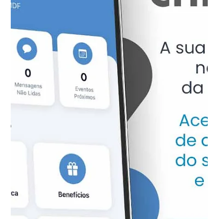
26 de mai.
1 min de leitura
Usuários do Sistema de Saúde da PMDF
devem se cadastrar previamente na
plataforma Sistema OTTO
A Diretoria de Saúde e Assistência ao Pessoal da
Polícia Militar do Distrito Federal — DSAP/PMDF —
divulgou orientação urgente aos usuários do
Sistema de Saúde da Corporação: é necessário
realizar o cadastro na plataforma Sistema OTTO,
novo sistema de agendamento on-line para
atendimentos do Centro Médico e do Centro
Odontológico da PMDF.