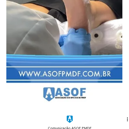
Comunicação ASOF PMDF
28 de abr.
2 min de leitura
ASOF Convênios e Benefícios: parceria
com a Escola Montessori reforça o
cuidado com formação educacional
A educação da família do oficial também é
prioridade para a ASOF PMDF. Em mais uma
publicação da série sobre convênios e benefícios,
destacamos a parceria com a Escola Montessori,