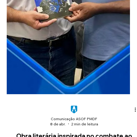
Comunicação ASOF PMDF
19 de abr.
2 min de leitura
ASOF Convênios e Benefícios: conheça o
convênio com o Centro de Beleza e
Estética Marlene Leal
A ASOF apresenta aos associados o convênio com
o Centro de Beleza e Estética Marlene Leal, em
Taguatinga Sul, destacando os serviços de
podologia e saúde dos pés como mais um
benefício disponível para o oficial associado.