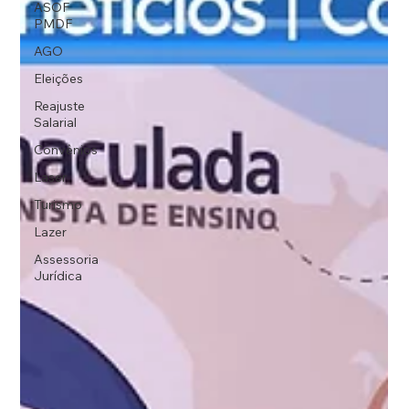
ASOF
PMDF
AGO
Eleições
Reajuste
Salarial
Convênios
Laser
Turismo
Lazer
Assessoria
Jurídica