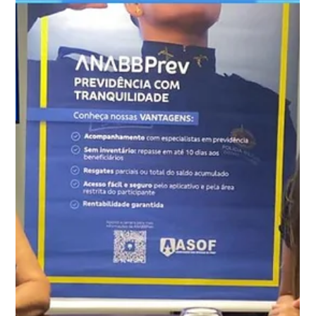
Comunicação ASOF PMDF
18 de mai.
3 min de leitura
Chegou o App ASOF PMDF: a associação
na palma da sua mão
A ASOF PMDF lançou seu aplicativo oficial para