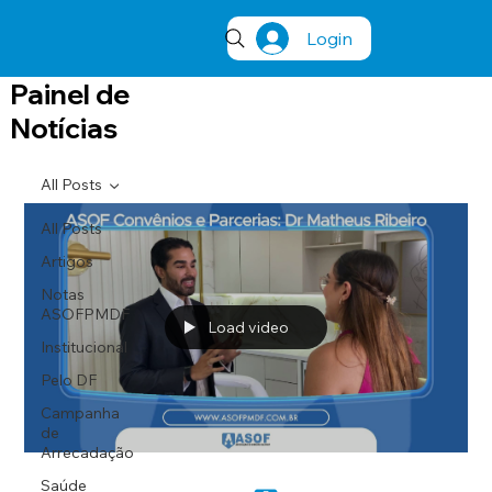
Login
Painel de
Notícias
All Posts
All Posts
Artigos
Notas
ASOFPMDF
Load video
Institucional
Pelo DF
Campanha
de
Arrecadação
Saúde