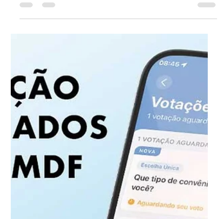
Comunicação ASOF PMDF
1 de jul.
1 min de leitura
43 anos depois da sua entrada, temos
uma PMDF mais forte, moderna e
preparada para servir à sociedade:
parabéns policial militar feminina!
Desde 1983, a policial militar feminina escreve uma
trajetória de coragem, dedicação e compromisso
com a segurança do Distrito Federal, atuando lado
a lado com os homens policiais, assumindo
importantes funções de liderança e inspirando
novas gerações dentro da Corporação.