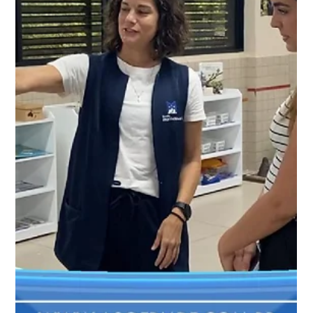
Comunicação ASOF PMDF
11 de mai.
2 min de leitura
ASOF Convênios e Benefícios:
ANABBPrev - Previdência Complementar
A ASOF PMDF apresenta mais um vídeo especial
da nossa série de convênios e benefícios, trazendo