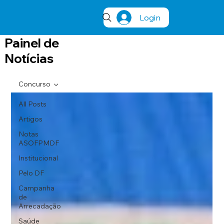
Login
Painel de
Notícias
Concurso
All Posts
Artigos
Notas
ASOFPMDF
Institucional
Pelo DF
Campanha
de
Arrecadação
Saúde