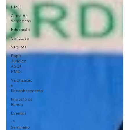
PMDF
Clube de
Vantagens
Educação
Concurso
Seguros
Papo
Jurídico
ASOF
PMDF
Valorização
e
Reconhecimento
Imposto de
Renda
Eventos
1º
Seminário