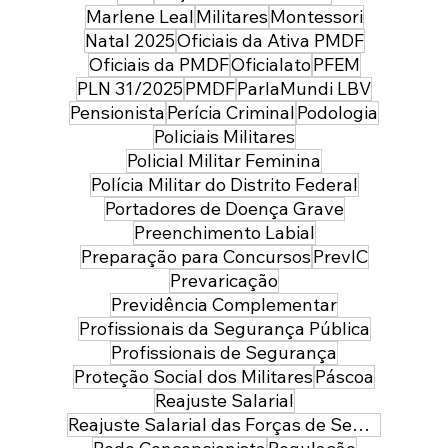
Marlene Leal
Militares
Montessori
Natal 2025
Oficiais da Ativa PMDF
Oficiais da PMDF
Oficialato
PFEM
PLN 31/2025
PMDF
ParlaMundi LBV
Pensionista
Perícia Criminal
Podologia
Policiais Militares
Policial Militar Feminina
Polícia Militar do Distrito Federal
Portadores de Doença Grave
Preenchimento Labial
Preparação para Concursos
PrevIC
Prevaricação
Previdência Complementar
Profissionais da Segurança Pública
Profissionais de Segurança
Proteção Social dos Militares
Páscoa
Reajuste Salarial
Reajuste Salarial das Forças de Segurança do Distrito Federal