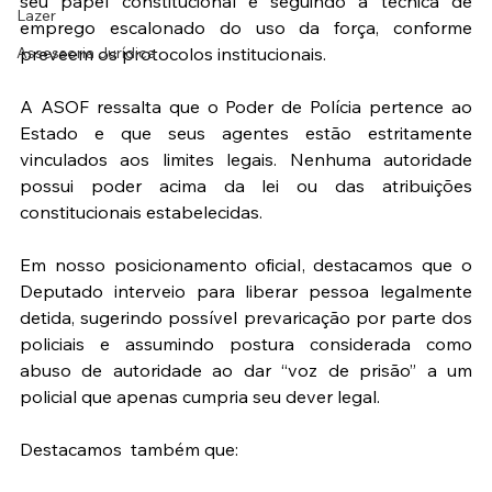
seu papel constitucional e seguindo a técnica de 
Lazer
emprego escalonado do uso da força, conforme 
Assessoria Jurídica
preveem os protocolos institucionais.
A ASOF ressalta que o Poder de Polícia pertence ao 
Estado e que seus agentes estão estritamente 
vinculados aos limites legais. Nenhuma autoridade 
possui poder acima da lei ou das atribuições 
constitucionais estabelecidas.
Em nosso posicionamento oficial, destacamos que o 
Deputado interveio para liberar pessoa legalmente 
detida, sugerindo possível prevaricação por parte dos 
policiais e assumindo postura considerada como 
abuso de autoridade ao dar “voz de prisão” a um 
policial que apenas cumpria seu dever legal.
Destacamos  também que: