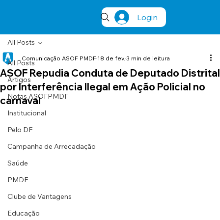
Login
All Posts
Comunicação ASOF PMDF
18 de fev.
3 min de leitura
All Posts
ASOF Repudia Conduta de Deputado Distrital
Artigos
por Interferência Ilegal em Ação Policial no
Notas ASOFPMDF
carnaval
Institucional
Pelo DF
Campanha de Arrecadação
Saúde
PMDF
Clube de Vantagens
Educação