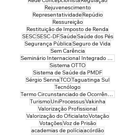
Rede Concepcionista
Regulação
Rejuvenescimento
Representatividade
Repúdio
Ressureição
Restituição de Imposto de Renda
SESC
SESC-DF
Saúde
Saúde dos Pés
Segurança Pública
Seguro de Vida
Sem Carência
Seminário Internacional Integrado de Segurança Pública e Defesa
Sistema OTTO
Sistema de Saúde da PMDF
Sérgio Senna
TCO
Taguatinga Sul
Tecnólogo
Termo Circunstanciado de Ocorrência
Turismo
UniProcessus
Vakinha
Valorização Profissional
Valorização do Oficialato
Votação
Votações
Voz de Prisão
academias de polícia
acórdão