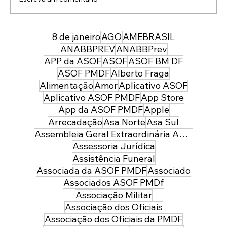
8 de janeiro
AGO
AMEBRASIL
43 anos depois da sua entrada, temos
uma PMDF mais forte, moderna e
ANABBPREV
ANABBPrev
preparada para servir à sociedade:
APP da ASOF
ASOF
ASOF BM DF
parabéns policial militar feminina!
ASOF PMDF
Alberto Fraga
Alimentação
Amor
Aplicativo ASOF
Aplicativo ASOF PMDF
App Store
App da ASOF PMDF
Apple
Arrecadação
Asa Norte
Asa Sul
Assembleia Geral Extraordinária ASOF PMDF
Assessoria Jurídica
Assistência Funeral
Associada da ASOF PMDF
Associado
Associados ASOF PMDf
Associação Militar
Associação dos Oficiais
Associação dos Oficiais da PMDF