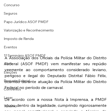
Concurso
Seguros
Papo Jurídico ASOF PMDF
Valorização e Reconhecimento
Imposto de Renda
Eventos
1º Seminário ASOF PMDF
A Associação dos Oficiais da Polícia Militar do Distrito 
Federal (ASOF PMDF) vem manifestar seu repúdio 
AGO
veemente ao comportamento considerado leviano, 
Eleições
perigoso e ilegal do Deputado Distrital Fábio Félix, 
Reajuste Salarial
ocorrido durante atuação da Polícia Militar do Distrito 
Federal no período de carnaval.
Convênios
Laser
De acordo com a nossa Nota à Imprensa, a PMDF 
atuou dentro da legalidade, cumprindo rigorosamente 
Turismo