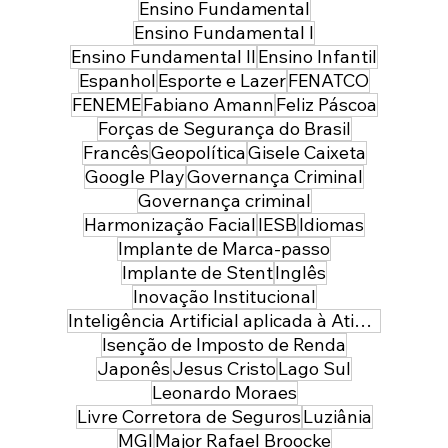
Ensino Fundamental
Ensino Fundamental I
Ensino Fundamental II
Ensino Infantil
Espanhol
Esporte e Lazer
FENATCO
FENEME
Fabiano Amann
Feliz Páscoa
Forças de Segurança do Brasil
Francês
Geopolítica
Gisele Caixeta
Google Play
Governança Criminal
Governança criminal
Harmonização Facial
IESB
Idiomas
Implante de Marca-passo
Implante de Stent
Inglês
Inovação Institucional
Inteligência Artificial aplicada à Atividade Policial
Isenção de Imposto de Renda
Japonês
Jesus Cristo
Lago Sul
Leonardo Moraes
Livre Corretora de Seguros
Luziânia
MGI
Major Rafael Broocke