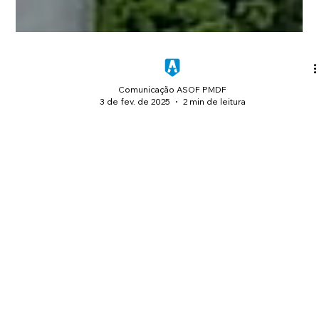
Comunicação ASOF PMDF
3 de fev. de 2025
2 min de leitura
ASOF PMDF realiza campanha externa
para valorizar a corporação e promover
o reconhecimento do policial militar
No final do ano de 2024, durante o mês de dezembro, a ASOF
PMDF iniciou a promoção de uma campanha institucional
usando painéis publicitário