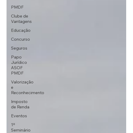
PMDF
Clube de
Vantagens
Educação
Concurso
Seguros
Papo
Jurídico
ASOF
PMDF
Valorização
e
Reconhecimento
Imposto
de Renda
Eventos
1º
Seminário