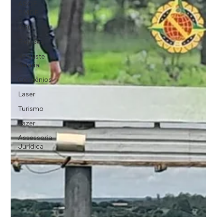
ASOF
PMDF
AGO
Eleições
Reajuste
Salarial
Convênios
Laser
Turismo
Lazer
Assessoria
Jurídica