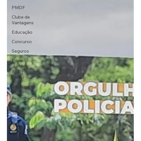
PMDF
Clube de
Vantagens
Educação
Concurso
Seguros
Papo
Jurídico
ASOF
PMDF
Valorização
e
Reconhecimento
Imposto
de Renda
Eventos
1º
Seminário