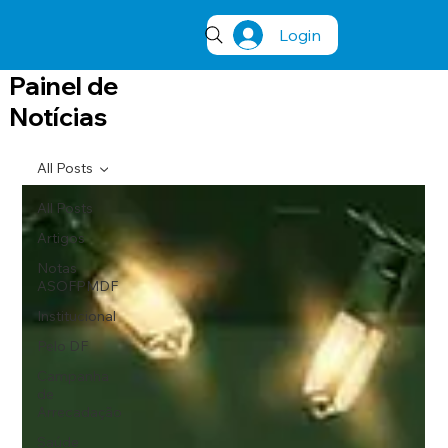
Login
Painel de
Notícias
All Posts
All Posts
Artigos
Notas
ASOFPMDF
Institucional
Pelo DF
Campanha
de
Arrecadação
Saúde