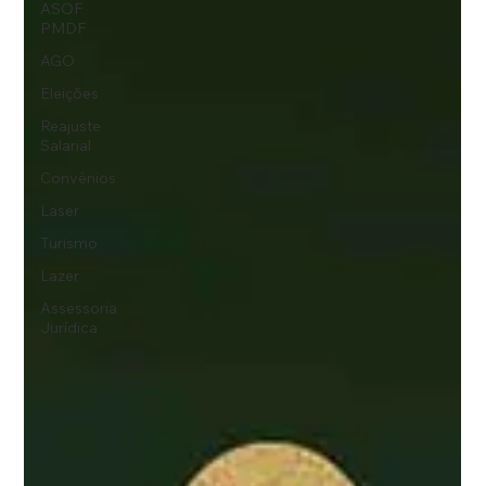
ASOF
PMDF
AGO
Eleições
Reajuste
Salarial
Convênios
Laser
Turismo
Lazer
Assessoria
Jurídica