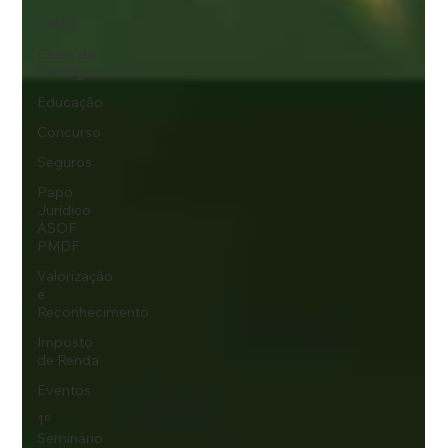
PMDF
Clube de
Vantagens
Educação
Concurso
Seguros
Papo
Jurídico
ASOF
PMDF
Valorização
e
Reconhecimento
Imposto
de Renda
Eventos
1º
Seminário