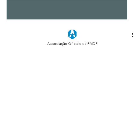
Associação Oficiais da PMDF
24 de dez. de 2025
1 min de leitura
Que a Estrela do Natal Ilumine a sua
vida!
O Natal nos convida a pausar, refletir e lembrar que os
verdadeiros valores — respeito, coragem, solidariedade e
amor ao próximo — são estrelas que devem guiar nossa
missão diária e dão sentido ao Oficialato.