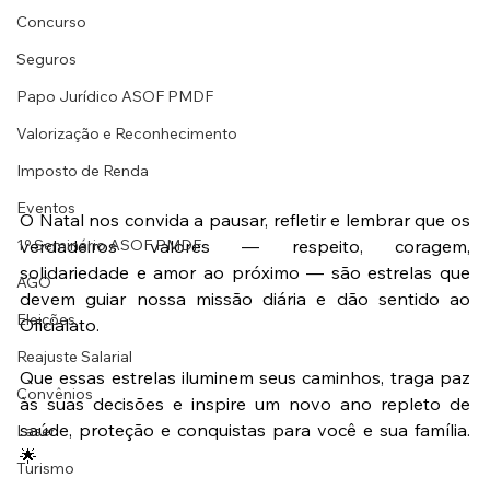
Concurso
Seguros
Papo Jurídico ASOF PMDF
Valorização e Reconhecimento
Imposto de Renda
Eventos
O Natal nos convida a pausar, refletir e lembrar que os 
1º Seminário ASOF PMDF
verdadeiros valores — respeito, coragem, 
solidariedade e amor ao próximo — são estrelas que 
AGO
devem guiar nossa missão diária e dão sentido ao 
Eleições
Oficialato.
Reajuste Salarial
Que essas estrelas iluminem seus caminhos, traga paz 
Convênios
às suas decisões e inspire um novo ano repleto de 
saúde, proteção e conquistas para você e sua família. 
Laser
🌟
Turismo