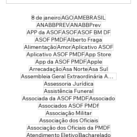
8 de janeiro
AGO
AMEBRASIL
43 anos depois da sua entrada, temos
uma PMDF mais forte, moderna e
ANABBPREV
ANABBPrev
preparada para servir à sociedade:
APP da ASOF
ASOF
ASOF BM DF
parabéns policial militar feminina!
ASOF PMDF
Alberto Fraga
Alimentação
Amor
Aplicativo ASOF
Aplicativo ASOF PMDF
App Store
App da ASOF PMDF
Apple
Arrecadação
Asa Norte
Asa Sul
Assembleia Geral Extraordinária ASOF PMDF
Assessoria Jurídica
Assistência Funeral
Associada da ASOF PMDF
Associado
Associados ASOF PMDf
Associação Militar
Associação dos Oficiais
Associação dos Oficiais da PMDF
Atendimento Eletivo
Bacharelado