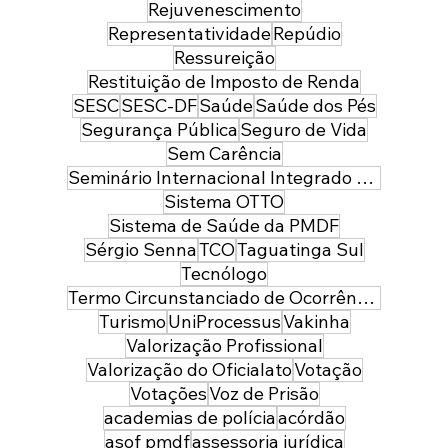
Rejuvenescimento
Representatividade
Repúdio
Ressureição
Restituição de Imposto de Renda
SESC
SESC-DF
Saúde
Saúde dos Pés
Segurança Pública
Seguro de Vida
Sem Carência
Seminário Internacional Integrado de Segurança Pública e Defesa
Sistema OTTO
Sistema de Saúde da PMDF
Sérgio Senna
TCO
Taguatinga Sul
Tecnólogo
Termo Circunstanciado de Ocorrência
Turismo
UniProcessus
Vakinha
Valorização Profissional
Valorização do Oficialato
Votação
Votações
Voz de Prisão
academias de polícia
acórdão
asof pmdf
assessoria jurídica