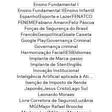
Ensino Fundamental I
Ensino Fundamental II
Ensino Infantil
Espanhol
Esporte e Lazer
FENATCO
FENEME
Fabiano Amann
Feliz Páscoa
Forças de Segurança do Brasil
Francês
Geopolítica
Gisele Caixeta
Google Play
Governança Criminal
Governança criminal
Harmonização Facial
IESB
Idiomas
Implante de Marca-passo
Implante de Stent
Inglês
Inovação Institucional
Inteligência Artificial aplicada à Atividade Policial
Isenção de Imposto de Renda
Japonês
Jesus Cristo
Lago Sul
Leonardo Moraes
Livre Corretora de Seguros
Luziânia
MGI
Major Rafael Broocke