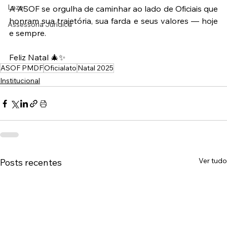
Lazer
A ASOF se orgulha de caminhar ao lado de Oficiais que 
honram sua trajetória, sua farda e seus valores — hoje 
Assessoria Jurídica
e sempre.
Feliz Natal 🎄✨
ASOF PMDF
Oficialato
Natal 2025
Institucional
Ver tudo
Posts recentes