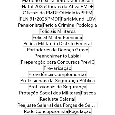
Marlene Leal
Militares
Montessori
Natal 2025
Oficiais da Ativa PMDF
Oficiais da PMDF
Oficialato
PFEM
PLN 31/2025
PMDF
ParlaMundi LBV
Pensionista
Perícia Criminal
Podologia
Policiais Militares
Policial Militar Feminina
Polícia Militar do Distrito Federal
Portadores de Doença Grave
Preenchimento Labial
Preparação para Concursos
PrevIC
Prevaricação
Previdência Complementar
Profissionais da Segurança Pública
Profissionais de Segurança
Proteção Social dos Militares
Páscoa
Reajuste Salarial
Reajuste Salarial das Forças de Segurança do Distrito Federal
Rede Concepcionista
Regulação