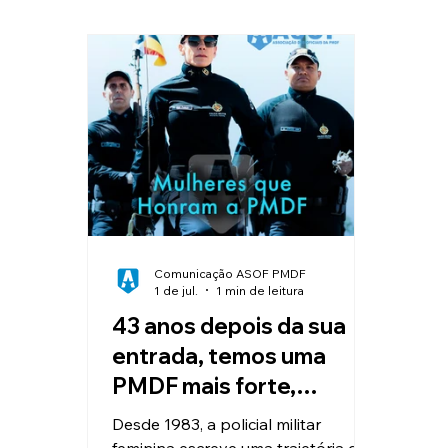
Clube de Vantagens
Educação
Valorização e Reconhecimento
I
Reajuste Salarial
Convênios
Comunicação ASOF PMDF
1 de jul.
1 min de leitura
43 anos depois da sua
entrada, temos uma
PMDF mais forte,
moderna e preparada
Desde 1983, a policial militar
para servir à sociedade:
feminina escreve uma trajetória de