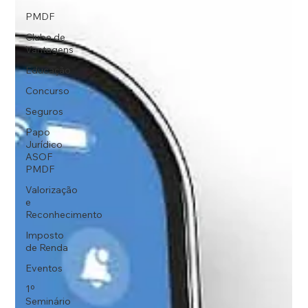
PMDF
Clube de
Vantagens
Educação
Concurso
Seguros
Papo
Jurídico
ASOF
PMDF
Valorização
e
Reconhecimento
Imposto
de Renda
Eventos
1º
Seminário