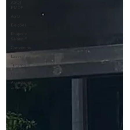
ASOF
PMDF
AGO
Eleições
Reajuste
Salarial
Convênios
Laser
Turismo
Lazer
Assessoria
Jurídica