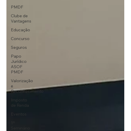
PMDF
Clube de
Vantagens
Educação
Concurso
Seguros
Papo
Jurídico
ASOF
PMDF
Valorização
e
Reconhecimento
Imposto
de Renda
Eventos
1º
Seminário