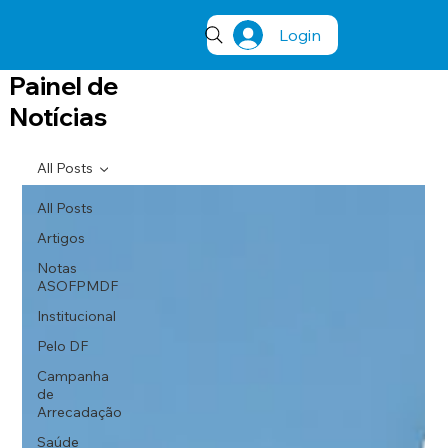
Login
Painel de
Notícias
All Posts
All Posts
Artigos
Notas
ASOFPMDF
Institucional
Pelo DF
Campanha
de
Arrecadação
Saúde