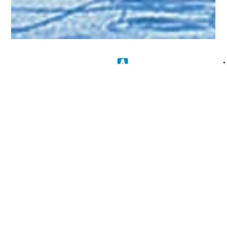
Comunicação ASOF PMDF
12 de ago. de 2025
2 min de leitura
O 8 de Janeiro e a Polícia Militar
Aproxima-se o julgamento dos oficiais da PMDF presos após
os nefastos acontecimentos ocorridos na Esplanada dos
Ministérios, no dia 8 de janeiro de 2023. Cada vez mais
acirrada, a disputa entre dois segmentos políticos de
expressão nacional continua arrastando para a lama tudo o
que gira em torno deles. Acusados indevidamente de apoiar
uma suposta tentativa de golpe, os oficiais da PMDF estão
pré-julgados e encarcerados, com suas vidas e carreiras