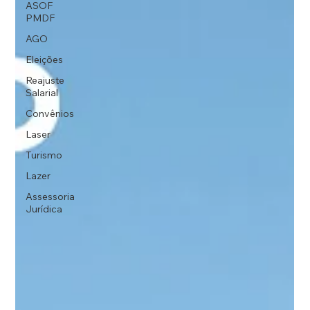
ASOF
PMDF
AGO
Eleições
Reajuste
Salarial
Convênios
Laser
Turismo
Lazer
Assessoria
Jurídica