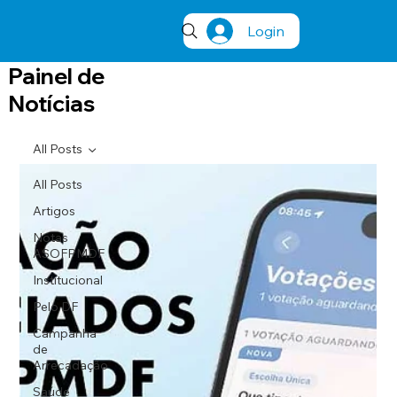
Login
Painel de
Notícias
All Posts
All Posts
Artigos
Notas
ASOFPMDF
Institucional
Pelo DF
Campanha
de
Arrecadação
Saúde