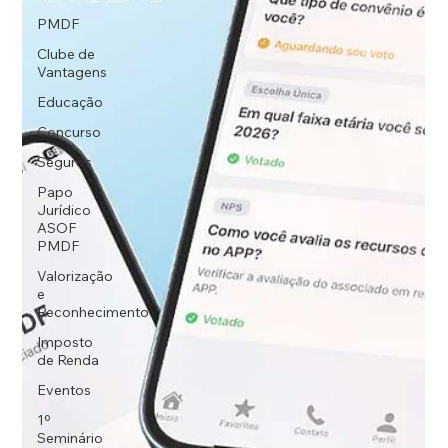
PMDF
Clube de
Vantagens
Educação
Concurso
Seguros
Papo
Jurídico
ASOF
PMDF
Valorização
e
Reconhecimento
Imposto
de Renda
Eventos
1º
Seminário