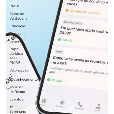
PMDF
Clube de
Vantagens
Educação
Concurso
Seguros
Papo
Jurídico
ASOF
PMDF
Valorização
e
Reconhecimento
Imposto
de Renda
Eventos
1º
Seminário