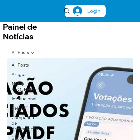
Login
Painel de
Notícias
All Posts
All Posts
Artigos
Notas
ASOFPMDF
Institucional
Pelo DF
Campanha
de
Arrecadação
Saúde