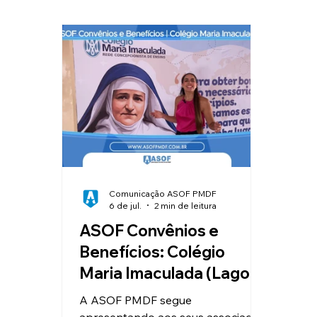
Clube de Vantagens
Educação
Valorização e Reconhecimento
I
Reajuste Salarial
Convênios
Comunicação ASOF PMDF
6 de jul.
2 min de leitura
ASOF Convênios e
Benefícios: Colégio
Maria Imaculada (Lago
Sul)
A ASOF PMDF segue
apresentando aos seus associados