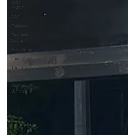
ASOF
PMDF
AGO
Eleições
Reajuste
Salarial
Convênios
Laser
Turismo
Lazer
Assessoria
Jurídica