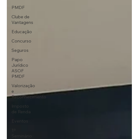
PMDF
Clube de
Vantagens
Educação
Concurso
Seguros
Papo
Jurídico
ASOF
PMDF
Valorização
e
Reconhecimento
Imposto
de Renda
Eventos
1º
Seminário