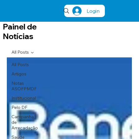
Login
Painel de
Notícias
All Posts
All Posts
Artigos
Notas
ASOFPMDF
Institucional
Pelo DF
Campanha
de
Arrecadação
Saúde