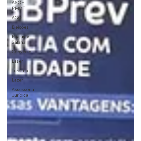
ASOF
PMDF
AGO
Eleições
Reajuste
Salarial
Convênios
Laser
Turismo
Lazer
Assessoria
Jurídica