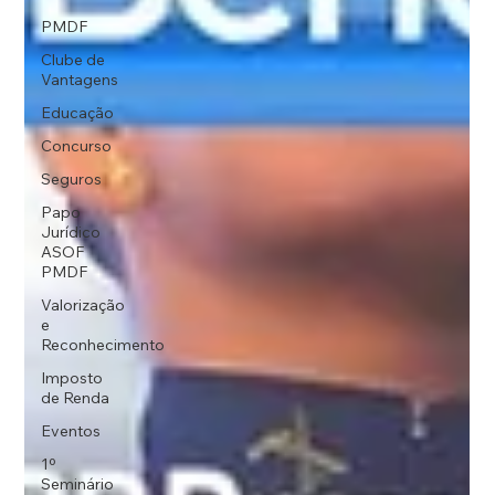
PMDF
Clube de
Vantagens
Educação
Concurso
Seguros
Papo
Jurídico
ASOF
PMDF
Valorização
e
Reconhecimento
Imposto
de Renda
Eventos
1º
Seminário