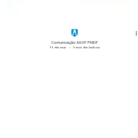
Comunicação ASOF PMDF
11 de mai.
2 min de leitura
ASOF Convênios e Benefícios:
ANABBPrev - Previdência
Complementar
A ASOF PMDF apresenta mais um vídeo especial da nossa
série de convênios e benefícios, trazendo uma parceria que
pode fazer diferença no planejamento financeiro e
previdenciário dos nossos associados e seus familiares.
Nesta edição conversamos com Fabiano Amann, Presidente