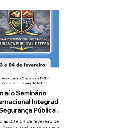
Concurso
Seguros
Papo Jurídico A
mposto de Renda
Eventos
1º Seminário
Laser
Turismo
Lazer
Assessoria Juríd
Associação Oficiais da PMDF
27 de jan.
2 min de leitura
 aí o Seminário
ernacional Integrado
Segurança Pública e
esa – 2026
dias 03 e 04 de fevereiro de
, Brasília será palco de um dos