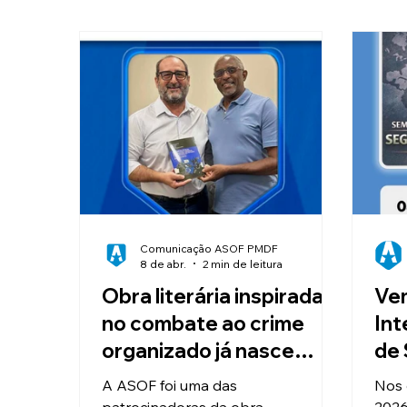
Clube de Vantagens
Educação
Valorização e Reconhecimento
I
Reajuste Salarial
Convênios
Comunicação ASOF PMDF
8 de abr.
2 min de leitura
Obra literária inspirada
Vem
no combate ao crime
Int
organizado já nasce
de 
como referência para
Def
A ASOF foi uma das
Nos 
profissionais da
patrocinadoras da obra
2026