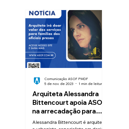
Clube de Vantagens
Educação
Valorização e Reconhecimento
I
Reajuste Salarial
Convênios
Comunicação ASOF PMDF
5 de nov. de 2023
1 min de leitura
Arquiteta Alessandra
Bittencourt apoia ASOF
na arrecadação para
famílias de oficiais
Alessandra Bittencourt é arquiteta
presos
e urbanista, especialista em design