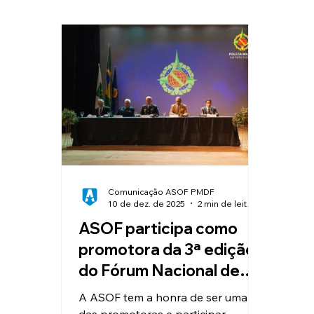
Clube de Vantagens
Educação
Valorização e Reconhecimento
I
Reajuste Salarial
Convênios
Comunicação ASOF PMDF
10 de dez. de 2025
2 min de leitura
ASOF participa como
promotora da 3ª edição
do Fórum Nacional de
Lavratura do TCO
A ASOF tem a honra de ser uma
das promotoras e participar