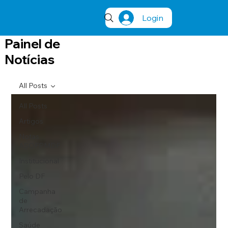
Login
Painel de
Notícias
All Posts
All Posts
Artigos
Notas
ASOFPMDF
Institucional
Pelo DF
Campanha
de
Arrecadação
Saúde