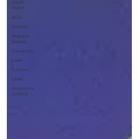
ASOF
PMDF
AGO
Eleições
Reajuste
Salarial
Convênios
Laser
Turismo
Lazer
Assessoria
Jurídica