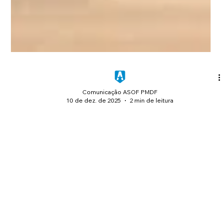
Comunicação ASOF PMDF
10 de dez. de 2025
2 min de leitura
ASOF participa como promotora da 3ª
edição do Fórum Nacional de Lavratura
do TCO
A ASOF tem a honra de ser uma das promotoras e participar
ativamente da 3ª edição do Fórum Nacional de Lavratura do
Termo Circunstanciado de Ocorrência (TCO) - FONATCO. O
evento teve início nesta terça-feira (10/12), no auditório do