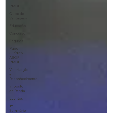
PMDF
Clube de
Vantagens
Educação
Concurso
Seguros
Papo
Jurídico
ASOF
PMDF
Valorização
e
Reconhecimento
Imposto
de Renda
Eventos
1º
Seminário