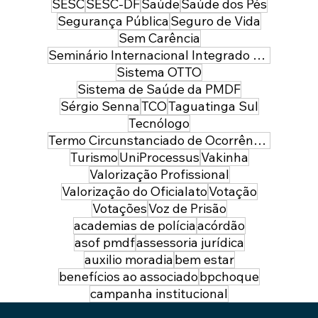
SESC
SESC-DF
Saúde
Saúde dos Pés
Segurança Pública
Seguro de Vida
Sem Carência
Seminário Internacional Integrado de Segurança Pública e Defesa
Sistema OTTO
Sistema de Saúde da PMDF
Sérgio Senna
TCO
Taguatinga Sul
Tecnólogo
Termo Circunstanciado de Ocorrência
Turismo
UniProcessus
Vakinha
Valorização Profissional
Valorização do Oficialato
Votação
Votações
Voz de Prisão
academias de polícia
acórdão
asof pmdf
assessoria jurídica
auxilio moradia
bem estar
benefícios ao associado
bpchoque
campanha institucional