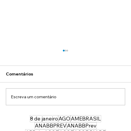
Comentários
Escreva um comentário
8 de janeiro
AGO
AMEBRASIL
43 anos depois da sua entrada, temos
uma PMDF mais forte, moderna e
ANABBPREV
ANABBPrev