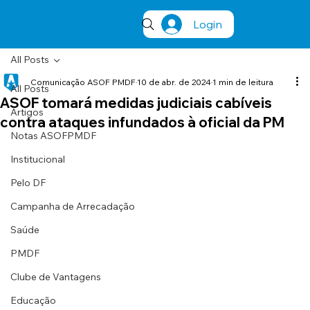
Login
All Posts
Comunicação ASOF PMDF
10 de abr. de 2024
1 min de leitura
All Posts
ASOF tomará medidas judiciais cabíveis
Artigos
contra ataques infundados à oficial da PM
Notas ASOFPMDF
Institucional
Pelo DF
Campanha de Arrecadação
Saúde
PMDF
Clube de Vantagens
Educação