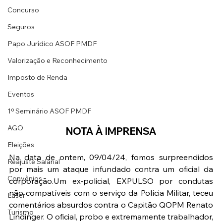
Concurso
Seguros
Papo Jurídico ASOF PMDF
Valorização e Reconhecimento
Imposto de Renda
Eventos
1º Seminário ASOF PMDF
AGO
NOTA À IMPRENSA
Eleições
Na data de ontem, 09/04/24, fomos surpreendidos 
Reajuste Salarial
por mais um ataque infundado contra um oficial da 
Convênios
corporação.Um ex-policial, EXPULSO por condutas 
não compatíveis com o serviço da Polícia Militar, teceu 
Laser
comentários absurdos contra o Capitão QOPM Renato 
Turismo
Lindinger. O oficial, probo e extremamente trabalhador, 