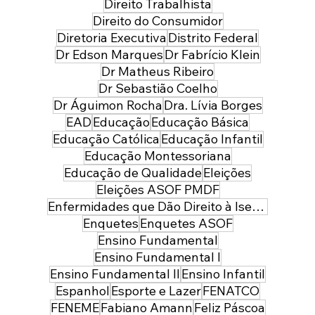
Direito Trabalhista
Direito do Consumidor
Diretoria Executiva
Distrito Federal
Dr Edson Marques
Dr Fabrício Klein
Dr Matheus Ribeiro
Dr Sebastião Coelho
Dr Águimon Rocha
Dra. Lívia Borges
EAD
Educação
Educação Básica
Educação Católica
Educação Infantil
Educação Montessoriana
Educação de Qualidade
Eleições
Eleições ASOF PMDF
Enfermidades que Dão Direito à Isenção de Imposto de Renda
Enquetes
Enquetes ASOF
Ensino Fundamental
Ensino Fundamental I
Ensino Fundamental II
Ensino Infantil
Espanhol
Esporte e Lazer
FENATCO
FENEME
Fabiano Amann
Feliz Páscoa