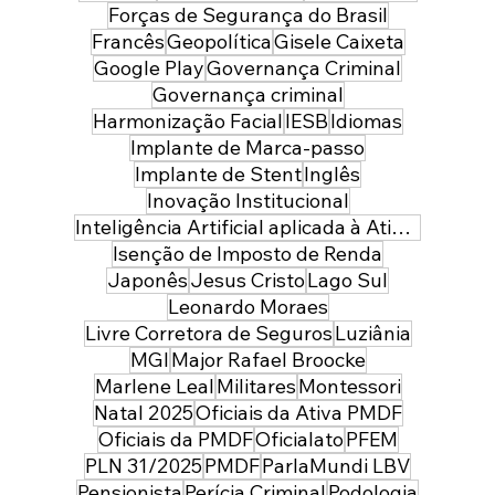
Forças de Segurança do Brasil
Francês
Geopolítica
Gisele Caixeta
Google Play
Governança Criminal
Governança criminal
Harmonização Facial
IESB
Idiomas
Implante de Marca-passo
Implante de Stent
Inglês
Inovação Institucional
Inteligência Artificial aplicada à Atividade Policial
Isenção de Imposto de Renda
Japonês
Jesus Cristo
Lago Sul
Leonardo Moraes
Livre Corretora de Seguros
Luziânia
MGI
Major Rafael Broocke
Marlene Leal
Militares
Montessori
Natal 2025
Oficiais da Ativa PMDF
Oficiais da PMDF
Oficialato
PFEM
PLN 31/2025
PMDF
ParlaMundi LBV
Pensionista
Perícia Criminal
Podologia