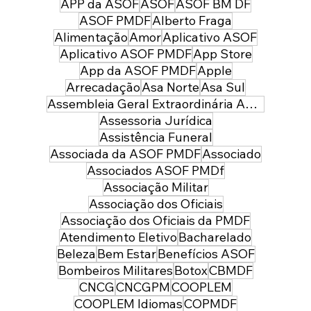
preparada para servir à sociedade:
APP da ASOF
ASOF
ASOF BM DF
parabéns policial militar feminina!
ASOF PMDF
Alberto Fraga
Alimentação
Amor
Aplicativo ASOF
Aplicativo ASOF PMDF
App Store
App da ASOF PMDF
Apple
Arrecadação
Asa Norte
Asa Sul
Assembleia Geral Extraordinária ASOF PMDF
Assessoria Jurídica
Assistência Funeral
Associada da ASOF PMDF
Associado
Associados ASOF PMDf
Associação Militar
Associação dos Oficiais
Associação dos Oficiais da PMDF
Atendimento Eletivo
Bacharelado
Beleza
Bem Estar
Benefícios ASOF
Bombeiros Militares
Botox
CBMDF
CNCG
CNCGPM
COOPLEM
COOPLEM Idiomas
COPMDF