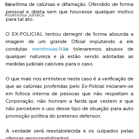
foi vítima de calúnias e difamação. Ofendido de forma 
Lazer
pessoal e direta sem que houvesse qualquer motivo 
Assessoria Jurídica
para tal ato.
O EX-POLICIAL tentou denegrir de forma absurda a 
imagem de um grande Oficial imputando a ele 
condutas 
mentirosas.Na
̃o toleraremos abusos de 
qualquer natureza e já estão sendo adotadas as 
medidas judiciais cabíveis para o caso.
O que mais nos entristece neste caso é a verificação de 
que as calúnias proferidas pelo Ex-Policial iniciaram-se 
em fofoca interna de pessoas que não respeitam a 
Corporação, não honram a farda que vestem e que 
não percebem o uso desse tipo de situação para auto 
promoção política do pretenso defensor.
A verdade será reestabelecida e os culpados pelas 
ofensas responsabilizados!