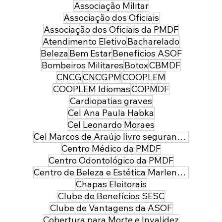
Associação Militar
Associação dos Oficiais
Associação dos Oficiais da PMDF
Atendimento Eletivo
Bacharelado
Beleza
Bem Estar
Benefícios ASOF
Bombeiros Militares
Botox
CBMDF
CNCG
CNCGPM
COOPLEM
COOPLEM Idiomas
COPMDF
Cardiopatias graves
Cel Ana Paula Habka
Cel Leonardo Moraes
Cel Marcos de Araújo livro segurança pública
Centro Médico da PMDF
Centro Odontológico da PMDF
Centro de Beleza e Estética Marlene Leal
Chapas Eleitorais
Clube de Benefícios SESC
Clube de Vantagens da ASOF
Cobertura para Morte e Invalidez