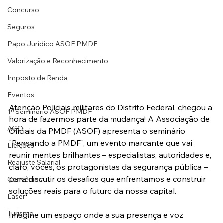
Concurso
Seguros
Papo Jurídico ASOF PMDF
Valorização e Reconhecimento
Imposto de Renda
Eventos
Atenção Policiais militares do Distrito Federal, chegou a 
1º Seminário ASOF PMDF
hora de fazermos parte da mudança! A Associação de 
AGO
Oficiais da PMDF (ASOF) apresenta o seminário 
"Pensando a PMDF", um evento marcante que vai 
Eleições
reunir mentes brilhantes – especialistas, autoridades e, 
Reajuste Salarial
claro, vocês, os protagonistas da segurança pública – 
para discutir os desafios que enfrentamos e construir 
Convênios
soluções reais para o futuro da nossa capital.
Laser
Turismo
Imagine um espaço onde a sua presença e voz 