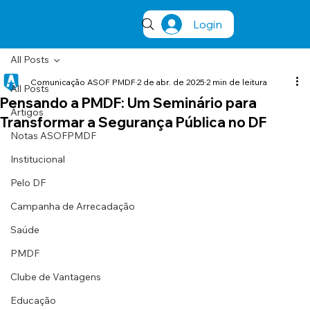
Login
All Posts
Comunicação ASOF PMDF
2 de abr. de 2025
2 min de leitura
All Posts
Pensando a PMDF: Um Seminário para
Artigos
Transformar a Segurança Pública no DF
Notas ASOFPMDF
Institucional
Pelo DF
Campanha de Arrecadação
Saúde
PMDF
Clube de Vantagens
Educação