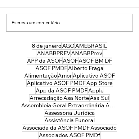
Escreva um comentário
8 de janeiro
AGO
AMEBRASIL
ASOF Convênios e Benefícios: Colégio
Maria Imaculada (Lago Sul)
ANABBPREV
ANABBPrev
APP da ASOF
ASOF
ASOF BM DF
ASOF PMDF
Alberto Fraga
Alimentação
Amor
Aplicativo ASOF
Aplicativo ASOF PMDF
App Store
App da ASOF PMDF
Apple
Arrecadação
Asa Norte
Asa Sul
Assembleia Geral Extraordinária ASOF PMDF
Assessoria Jurídica
Assistência Funeral
Associada da ASOF PMDF
Associado
Associados ASOF PMDf