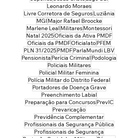
Leonardo Moraes
Livre Corretora de Seguros
Luziânia
MGI
Major Rafael Broocke
Marlene Leal
Militares
Montessori
Natal 2025
Oficiais da Ativa PMDF
Oficiais da PMDF
Oficialato
PFEM
PLN 31/2025
PMDF
ParlaMundi LBV
Pensionista
Perícia Criminal
Podologia
Policiais Militares
Policial Militar Feminina
Polícia Militar do Distrito Federal
Portadores de Doença Grave
Preenchimento Labial
Preparação para Concursos
PrevIC
Prevaricação
Previdência Complementar
Profissionais da Segurança Pública
Profissionais de Segurança