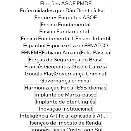
Eleições ASOF PMDF
Enfermidades que Dão Direito à Isenção de Imposto de Renda
Enquetes
Enquetes ASOF
Ensino Fundamental
Ensino Fundamental I
Ensino Fundamental II
Ensino Infantil
Espanhol
Esporte e Lazer
FENATCO
FENEME
Fabiano Amann
Feliz Páscoa
Forças de Segurança do Brasil
Francês
Geopolítica
Gisele Caixeta
Google Play
Governança Criminal
Governança criminal
Harmonização Facial
IESB
Idiomas
Implante de Marca-passo
Implante de Stent
Inglês
Inovação Institucional
Inteligência Artificial aplicada à Atividade Policial
Isenção de Imposto de Renda
Japonês
Jesus Cristo
Lago Sul