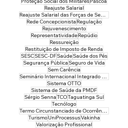
Proteção Social dos Militares
Páscoa
Reajuste Salarial
Reajuste Salarial das Forças de Segurança do Distrito Federal
Rede Concepcionista
Regulação
Rejuvenescimento
Representatividade
Repúdio
Ressureição
Restituição de Imposto de Renda
SESC
SESC-DF
Saúde
Saúde dos Pés
Segurança Pública
Seguro de Vida
Sem Carência
Seminário Internacional Integrado de Segurança Pública e Defesa
Sistema OTTO
Sistema de Saúde da PMDF
Sérgio Senna
TCO
Taguatinga Sul
Tecnólogo
Termo Circunstanciado de Ocorrência
Turismo
UniProcessus
Vakinha
Valorização Profissional