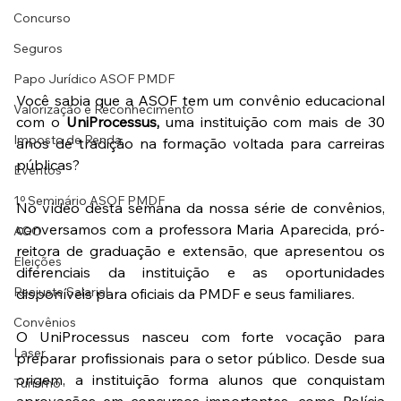
Concurso
Seguros
Papo Jurídico ASOF PMDF
Você sabia que a ASOF tem um convênio educacional 
Valorização e Reconhecimento
com o 
UniProcessus,
 uma instituição com mais de 30 
Imposto de Renda
anos de tradição na formação voltada para carreiras 
públicas?
Eventos
1º Seminário ASOF PMDF
No vídeo desta semana da nossa série de convênios, 
conversamos com a professora Maria Aparecida, pró-
AGO
reitora de graduação e extensão, que apresentou os 
Eleições
diferenciais da instituição e as oportunidades 
Reajuste Salarial
disponíveis para oficiais da PMDF e seus familiares.
Convênios
O UniProcessus nasceu com forte vocação para 
Laser
preparar profissionais para o setor público. Desde sua 
origem, a instituição forma alunos que conquistam 
Turismo
aprovações em concursos importantes, como Polícia 