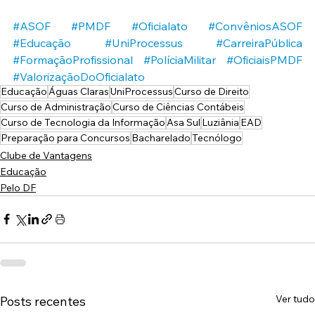
#ASOF
#PMDF
#Oficialato
#ConvêniosASOF
#Educação
#UniProcessus
#CarreiraPública
#FormaçãoProfissional
#PolíciaMilitar
#OficiaisPMDF
#ValorizaçãoDoOficialato
Educação
Águas Claras
UniProcessus
Curso de Direito
Curso de Administração
Curso de Ciências Contábeis
Curso de Tecnologia da Informação
Asa Sul
Luziânia
EAD
Preparação para Concursos
Bacharelado
Tecnólogo
Clube de Vantagens
Educação
Pelo DF
Ver tudo
Posts recentes