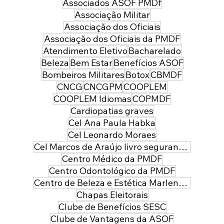
Associados ASOF PMDf
Associação Militar
Associação dos Oficiais
Associação dos Oficiais da PMDF
Atendimento Eletivo
Bacharelado
Beleza
Bem Estar
Benefícios ASOF
Bombeiros Militares
Botox
CBMDF
CNCG
CNCGPM
COOPLEM
COOPLEM Idiomas
COPMDF
Cardiopatias graves
Cel Ana Paula Habka
Cel Leonardo Moraes
Cel Marcos de Araújo livro segurança pública
Centro Médico da PMDF
Centro Odontológico da PMDF
Centro de Beleza e Estética Marlene Leal
Chapas Eleitorais
Clube de Benefícios SESC
Clube de Vantagens da ASOF