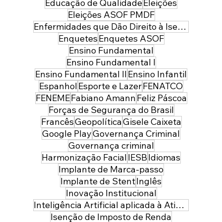
Educação de Qualidade
Eleições
Eleições ASOF PMDF
Enfermidades que Dão Direito à Isenção de Imposto de Renda
Enquetes
Enquetes ASOF
Ensino Fundamental
Ensino Fundamental I
Ensino Fundamental II
Ensino Infantil
Espanhol
Esporte e Lazer
FENATCO
FENEME
Fabiano Amann
Feliz Páscoa
Forças de Segurança do Brasil
Francês
Geopolítica
Gisele Caixeta
Google Play
Governança Criminal
Governança criminal
Harmonização Facial
IESB
Idiomas
Implante de Marca-passo
Implante de Stent
Inglês
Inovação Institucional
Inteligência Artificial aplicada à Atividade Policial
Isenção de Imposto de Renda