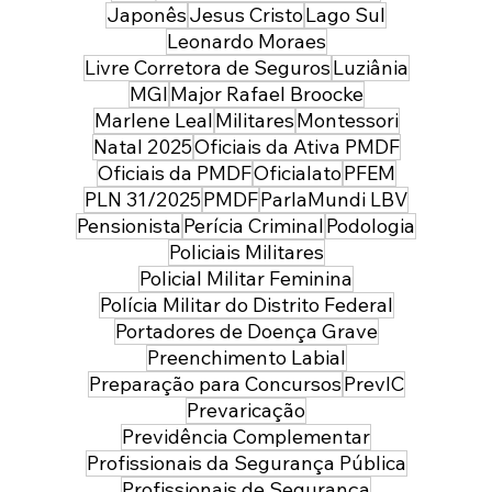
Japonês
Jesus Cristo
Lago Sul
Leonardo Moraes
Livre Corretora de Seguros
Luziânia
MGI
Major Rafael Broocke
Marlene Leal
Militares
Montessori
Natal 2025
Oficiais da Ativa PMDF
Oficiais da PMDF
Oficialato
PFEM
PLN 31/2025
PMDF
ParlaMundi LBV
Pensionista
Perícia Criminal
Podologia
Policiais Militares
Policial Militar Feminina
Polícia Militar do Distrito Federal
Portadores de Doença Grave
Preenchimento Labial
Preparação para Concursos
PrevIC
Prevaricação
Previdência Complementar
Profissionais da Segurança Pública
Profissionais de Segurança