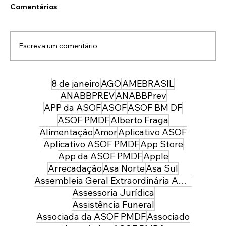
Comentários
Escreva um comentário
8 de janeiro
AGO
AMEBRASIL
ASOF Convênios e Benefícios:
Conheça o Seguro de Vida para
ANABBPREV
ANABBPrev
Policiais, uma Conquista que Rompe
APP da ASOF
ASOF
ASOF BM DF
Barreiras e Protege Quem Protege
ASOF PMDF
Alberto Fraga
Alimentação
Amor
Aplicativo ASOF
Aplicativo ASOF PMDF
App Store
App da ASOF PMDF
Apple
Arrecadação
Asa Norte
Asa Sul
Assembleia Geral Extraordinária ASOF PMDF
Assessoria Jurídica
Assistência Funeral
Associada da ASOF PMDF
Associado