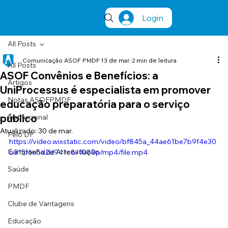
Login
All Posts
Comunicação ASOF PMDF
13 de mar.
2 min de leitura
All Posts
ASOF Convênios e Benefícios: a
Artigos
UniProcessus é especialista em promover
Notas ASOFPMDF
educação preparatória para o serviço
público
Institucional
Atualizado:
30 de mar.
Pelo DF
https://video.wixstatic.com/video/bf845a_44ae61be7b9f4e30
Campanha de Arrecadação
b315f6e5d2d941c8/1080p/mp4/file.mp4
Saúde
PMDF
Clube de Vantagens
Educação