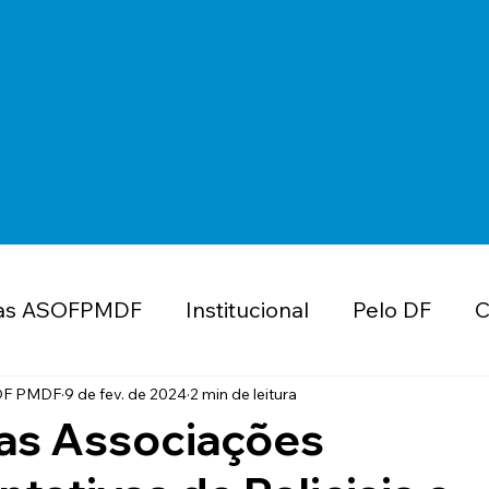
as ASOFPMDF
Institucional
Pelo DF
C
ube de Vantagens
Educação
Concurso
OF PMDF
9 de fev. de 2024
2 min de leitura
as Associações
MDF
Valorização e Reconhecimento
Impo