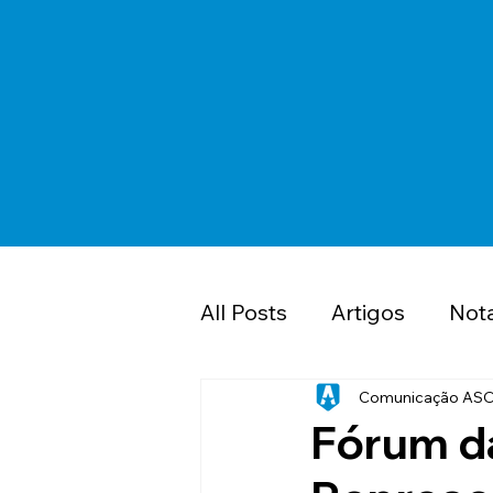
All Posts
Artigos
Not
Saúde
PMDF
Cl
Comunicação AS
Fórum d
Papo Jurídico ASOF P