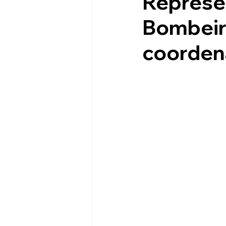
Represen
Bombeiro
1º Seminário ASOF PM
coorden
Turismo
Lazer
As