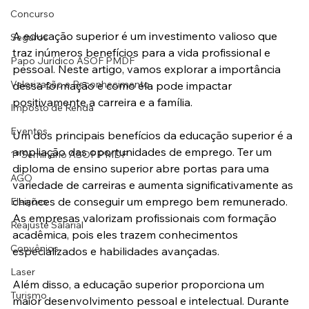
Concurso
A educação superior é um investimento valioso que 
Seguros
traz inúmeros benefícios para a vida profissional e 
Papo Jurídico ASOF PMDF
pessoal. Neste artigo, vamos explorar a importância 
Valorização e Reconhecimento
dessa formação e como ela pode impactar 
positivamente a carreira e a família. 
Imposto de Renda
Eventos
Um dos principais benefícios da educação superior é a 
ampliação das oportunidades de emprego. Ter um 
1º Seminário ASOF PMDF
diploma de ensino superior abre portas para uma 
AGO
variedade de carreiras e aumenta significativamente as 
chances de conseguir um emprego bem remunerado. 
Eleições
As empresas valorizam profissionais com formação 
Reajuste Salarial
acadêmica, pois eles trazem conhecimentos 
Convênios
especializados e habilidades avançadas. 
Laser
Além disso, a educação superior proporciona um 
Turismo
maior desenvolvimento pessoal e intelectual. Durante 