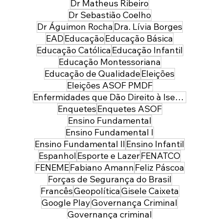
Dr Matheus Ribeiro
Dr Sebastião Coelho
Dr Águimon Rocha
Dra. Lívia Borges
EAD
Educação
Educação Básica
Educação Católica
Educação Infantil
Educação Montessoriana
Educação de Qualidade
Eleições
Eleições ASOF PMDF
Enfermidades que Dão Direito à Isenção de Imposto de Renda
Enquetes
Enquetes ASOF
Ensino Fundamental
Ensino Fundamental I
Ensino Fundamental II
Ensino Infantil
Espanhol
Esporte e Lazer
FENATCO
FENEME
Fabiano Amann
Feliz Páscoa
Forças de Segurança do Brasil
Francês
Geopolítica
Gisele Caixeta
Google Play
Governança Criminal
Governança criminal