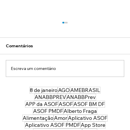
ASOF celebra com a PMDF os 25 anos
da campanha de respeito à faixa de
pedestres em Brasília
Há 25 anos, Brasília se tornou uma referência
Comentários
no País, ao lançar uma campanha de respeito
à faixa de pedestres. A iniciativa, abraçada...
Escreva um comentário
8 de janeiro
AGO
AMEBRASIL
ANABBPREV
ANABBPrev
APP da ASOF
ASOF
ASOF BM DF
ASOF PMDF
Alberto Fraga
Alimentação
Amor
Aplicativo ASOF
Aplicativo ASOF PMDF
App Store