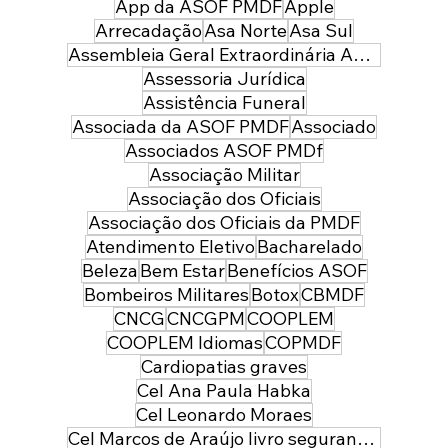
App da ASOF PMDF
Apple
Arrecadação
Asa Norte
Asa Sul
Assembleia Geral Extraordinária ASOF PMDF
Assessoria Jurídica
Assistência Funeral
Associada da ASOF PMDF
Associado
Associados ASOF PMDf
Associação Militar
Associação dos Oficiais
Associação dos Oficiais da PMDF
Atendimento Eletivo
Bacharelado
Beleza
Bem Estar
Benefícios ASOF
Bombeiros Militares
Botox
CBMDF
CNCG
CNCGPM
COOPLEM
COOPLEM Idiomas
COPMDF
Cardiopatias graves
Cel Ana Paula Habka
Cel Leonardo Moraes
Cel Marcos de Araújo livro segurança pública