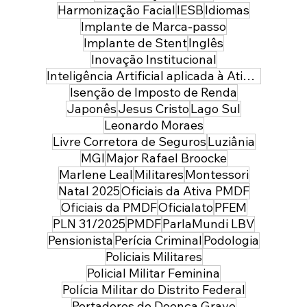
Harmonização Facial
IESB
Idiomas
Implante de Marca-passo
Implante de Stent
Inglês
Inovação Institucional
Inteligência Artificial aplicada à Atividade Policial
Isenção de Imposto de Renda
Japonês
Jesus Cristo
Lago Sul
Leonardo Moraes
Livre Corretora de Seguros
Luziânia
MGI
Major Rafael Broocke
Marlene Leal
Militares
Montessori
Natal 2025
Oficiais da Ativa PMDF
Oficiais da PMDF
Oficialato
PFEM
PLN 31/2025
PMDF
ParlaMundi LBV
Pensionista
Perícia Criminal
Podologia
Policiais Militares
Policial Militar Feminina
Polícia Militar do Distrito Federal
Portadores de Doença Grave