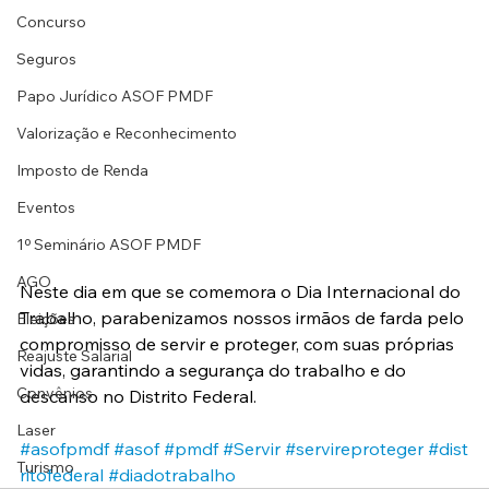
Concurso
Seguros
Papo Jurídico ASOF PMDF
Valorização e Reconhecimento
Imposto de Renda
Eventos
1º Seminário ASOF PMDF
AGO
Neste dia em que se comemora o Dia Internacional do 
Trabalho, parabenizamos nossos irmãos de farda pelo 
Eleições
compromisso de servir e proteger, com suas próprias 
Reajuste Salarial
vidas, garantindo a segurança do trabalho e do 
Convênios
descanso no Distrito Federal.
Laser
#asofpmdf
#asof
#pmdf
#Servir
#servireproteger
#dist
Turismo
ritofederal
#diadotrabalho