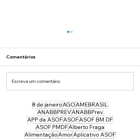
Comentários
Escreva um comentário
8 de janeiro
AGO
AMEBRASIL
ASOF Convênios e Benefícios: Colégio
Maria Imaculada (Lago Sul)
ANABBPREV
ANABBPrev
APP da ASOF
ASOF
ASOF BM DF
ASOF PMDF
Alberto Fraga
Alimentação
Amor
Aplicativo ASOF