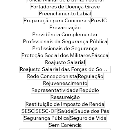
Portadores de Doença Grave
Preenchimento Labial
Preparação para Concursos
PrevIC
Prevaricação
Previdência Complementar
Profissionais da Segurança Pública
Profissionais de Segurança
Proteção Social dos Militares
Páscoa
Reajuste Salarial
Reajuste Salarial das Forças de Segurança do Distrito Federal
Rede Concepcionista
Regulação
Rejuvenescimento
Representatividade
Repúdio
Ressureição
Restituição de Imposto de Renda
SESC
SESC-DF
Saúde
Saúde dos Pés
Segurança Pública
Seguro de Vida
Sem Carência