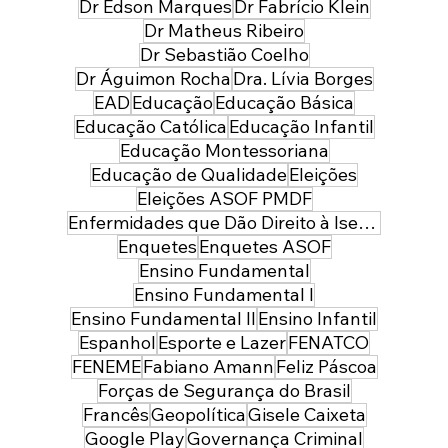
Dr Edson Marques
Dr Fabrício Klein
Dr Matheus Ribeiro
Dr Sebastião Coelho
Dr Águimon Rocha
Dra. Lívia Borges
EAD
Educação
Educação Básica
Educação Católica
Educação Infantil
Educação Montessoriana
Educação de Qualidade
Eleições
Eleições ASOF PMDF
Enfermidades que Dão Direito à Isenção de Imposto de Renda
Enquetes
Enquetes ASOF
Ensino Fundamental
Ensino Fundamental I
Ensino Fundamental II
Ensino Infantil
Espanhol
Esporte e Lazer
FENATCO
FENEME
Fabiano Amann
Feliz Páscoa
Forças de Segurança do Brasil
Francês
Geopolítica
Gisele Caixeta
Google Play
Governança Criminal