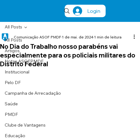
Login
All Posts
Comunicação ASOF PMDF
1 de mai. de 2024
1 min de leitura
All Posts
No Dia do Trabalho nosso parabéns vai
Artigos
especialmente para os policiais militares do
Notas ASOFPMDF
Distrito Federal
Institucional
Pelo DF
Campanha de Arrecadação
Saúde
PMDF
Clube de Vantagens
Educação