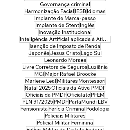
Governança criminal
Harmonização Facial
IESB
Idiomas
Implante de Marca-passo
Implante de Stent
Inglês
Inovação Institucional
Inteligência Artificial aplicada à Atividade Policial
Isenção de Imposto de Renda
Japonês
Jesus Cristo
Lago Sul
Leonardo Moraes
Livre Corretora de Seguros
Luziânia
MGI
Major Rafael Broocke
Marlene Leal
Militares
Montessori
Natal 2025
Oficiais da Ativa PMDF
Oficiais da PMDF
Oficialato
PFEM
PLN 31/2025
PMDF
ParlaMundi LBV
Pensionista
Perícia Criminal
Podologia
Policiais Militares
Policial Militar Feminina
Polícia Militar do Distrito Federal