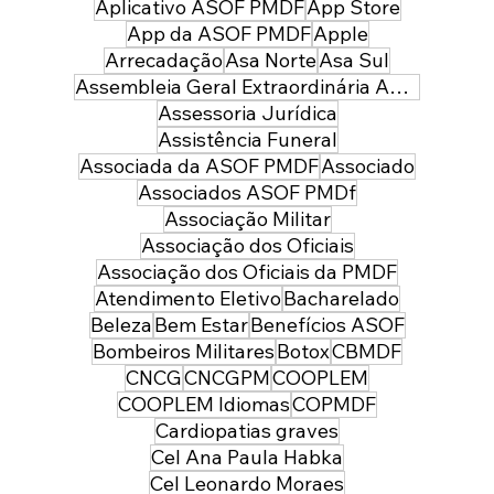
Aplicativo ASOF PMDF
App Store
App da ASOF PMDF
Apple
Arrecadação
Asa Norte
Asa Sul
Assembleia Geral Extraordinária ASOF PMDF
Assessoria Jurídica
Assistência Funeral
Associada da ASOF PMDF
Associado
Associados ASOF PMDf
Associação Militar
Associação dos Oficiais
Associação dos Oficiais da PMDF
Atendimento Eletivo
Bacharelado
Beleza
Bem Estar
Benefícios ASOF
Bombeiros Militares
Botox
CBMDF
CNCG
CNCGPM
COOPLEM
COOPLEM Idiomas
COPMDF
Cardiopatias graves
Cel Ana Paula Habka
Cel Leonardo Moraes