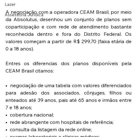
Lazer
A negociação com a operadora CEAM Brasil, por meio 
Assessoria Jurídica
da Absolutus, desenhou um conjunto de planos sem 
coparticipação e com rede de atendimento bastante 
reconhecida dentro e fora do Distrito Federal. Os 
valores começam a partir de R$ 299,70 (faixa etária de 
0 a 18 anos).
Entres os diferencias dos planos disponíveis pela 
CEAM Brasil citamos:
•⁠  ⁠negociação de uma tabela com valores diferenciados 
para adesão dos associados, cônjuges, filhos ou 
enteados até 39 anos, pais até 65 anos e irmãos entre 
7 e 18 anos;
•⁠  ⁠⁠cobertura nacional;
•⁠  ⁠⁠rede abrangente com hospitais de referência;
•⁠  consulta da listagem da rede online;
•⁠  ⁠⁠exames laboratoriais e clínicas médicas;