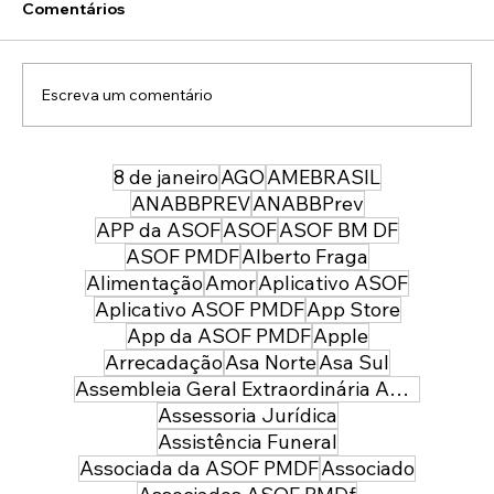
Comentários
Escreva um comentário
8 de janeiro
AGO
AMEBRASIL
ASOF Convênios e Benefícios: Colégio
Maria Imaculada (Lago Sul)
ANABBPREV
ANABBPrev
APP da ASOF
ASOF
ASOF BM DF
ASOF PMDF
Alberto Fraga
Alimentação
Amor
Aplicativo ASOF
Aplicativo ASOF PMDF
App Store
App da ASOF PMDF
Apple
Arrecadação
Asa Norte
Asa Sul
Assembleia Geral Extraordinária ASOF PMDF
Assessoria Jurídica
Assistência Funeral
Associada da ASOF PMDF
Associado