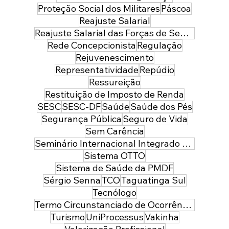
Proteção Social dos Militares
Páscoa
Reajuste Salarial
Reajuste Salarial das Forças de Segurança do Distrito Federal
Rede Concepcionista
Regulação
Rejuvenescimento
Representatividade
Repúdio
Ressureição
Restituição de Imposto de Renda
SESC
SESC-DF
Saúde
Saúde dos Pés
Segurança Pública
Seguro de Vida
Sem Carência
Seminário Internacional Integrado de Segurança Pública e Defesa
Sistema OTTO
Sistema de Saúde da PMDF
Sérgio Senna
TCO
Taguatinga Sul
Tecnólogo
Termo Circunstanciado de Ocorrência
Turismo
UniProcessus
Vakinha