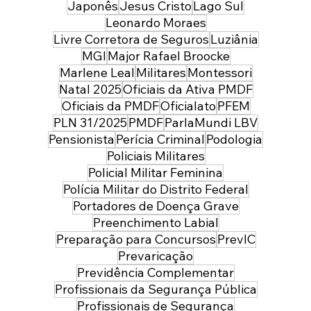
Japonês
Jesus Cristo
Lago Sul
Leonardo Moraes
Livre Corretora de Seguros
Luziânia
MGI
Major Rafael Broocke
Marlene Leal
Militares
Montessori
Natal 2025
Oficiais da Ativa PMDF
Oficiais da PMDF
Oficialato
PFEM
PLN 31/2025
PMDF
ParlaMundi LBV
Pensionista
Perícia Criminal
Podologia
Policiais Militares
Policial Militar Feminina
Polícia Militar do Distrito Federal
Portadores de Doença Grave
Preenchimento Labial
Preparação para Concursos
PrevIC
Prevaricação
Previdência Complementar
Profissionais da Segurança Pública
Profissionais de Segurança