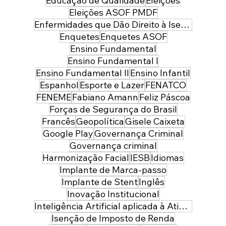
Educação de Qualidade
Eleições
Eleições ASOF PMDF
Enfermidades que Dão Direito à Isenção de Imposto de Renda
Enquetes
Enquetes ASOF
Ensino Fundamental
Ensino Fundamental I
Ensino Fundamental II
Ensino Infantil
Espanhol
Esporte e Lazer
FENATCO
FENEME
Fabiano Amann
Feliz Páscoa
Forças de Segurança do Brasil
Francês
Geopolítica
Gisele Caixeta
Google Play
Governança Criminal
Governança criminal
Harmonização Facial
IESB
Idiomas
Implante de Marca-passo
Implante de Stent
Inglês
Inovação Institucional
Inteligência Artificial aplicada à Atividade Policial
Isenção de Imposto de Renda