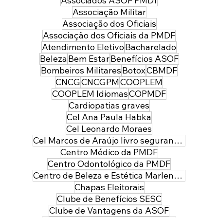
Associados ASOF PMDf
Associação Militar
Associação dos Oficiais
Associação dos Oficiais da PMDF
Atendimento Eletivo
Bacharelado
Beleza
Bem Estar
Benefícios ASOF
Bombeiros Militares
Botox
CBMDF
CNCG
CNCGPM
COOPLEM
COOPLEM Idiomas
COPMDF
Cardiopatias graves
Cel Ana Paula Habka
Cel Leonardo Moraes
Cel Marcos de Araújo livro segurança pública
Centro Médico da PMDF
Centro Odontológico da PMDF
Centro de Beleza e Estética Marlene Leal
Chapas Eleitorais
Clube de Benefícios SESC
Clube de Vantagens da ASOF