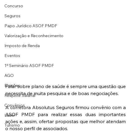
Concurso
Seguros
Papo Jurídico ASOF PMDF
Valorização e Reconhecimento
Imposto de Renda
Eventos
1º Seminário ASOF PMDF
AGO
Eleições
Falar sobre plano de saúde é sempre uma questão que 
necessita de muita pesquisa e de boas negociações.
Reajuste Salarial
Convênios
A corretora Absolutus Seguros firmou convênio com a 
ASOF PMDF para realizar essas duas importantes 
Laser
ações e, assim, ofertar propostas que melhor atendam 
Turismo
o nosso perfil de associados.