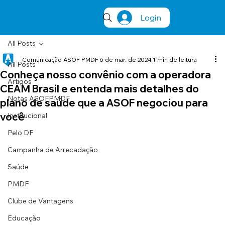
Login
All Posts
Comunicação ASOF PMDF
6 de mar. de 2024
1 min de leitura
All Posts
Conheça nosso convênio com a operadora
Artigos
CEAM Brasil e entenda mais detalhes do
Notas ASOFPMDF
plano de saúde que a ASOF negociou para
você
Institucional
Pelo DF
Campanha de Arrecadação
Saúde
PMDF
Clube de Vantagens
Educação