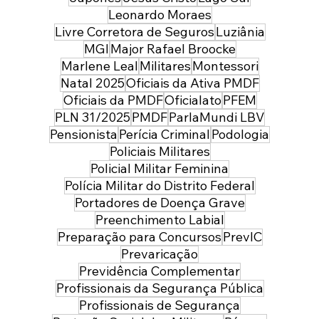
Leonardo Moraes
Livre Corretora de Seguros
Luziânia
MGI
Major Rafael Broocke
Marlene Leal
Militares
Montessori
Natal 2025
Oficiais da Ativa PMDF
Oficiais da PMDF
Oficialato
PFEM
PLN 31/2025
PMDF
ParlaMundi LBV
Pensionista
Perícia Criminal
Podologia
Policiais Militares
Policial Militar Feminina
Polícia Militar do Distrito Federal
Portadores de Doença Grave
Preenchimento Labial
Preparação para Concursos
PrevIC
Prevaricação
Previdência Complementar
Profissionais da Segurança Pública
Profissionais de Segurança