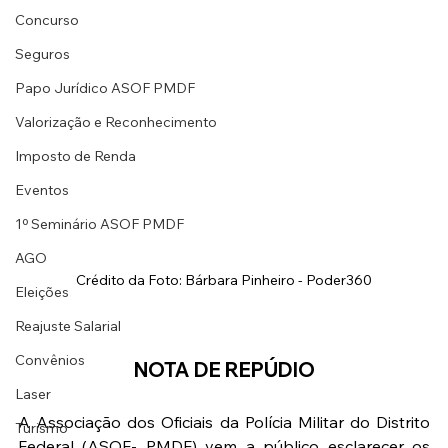
Concurso
Seguros
Papo Jurídico ASOF PMDF
Valorização e Reconhecimento
Imposto de Renda
Eventos
1º Seminário ASOF PMDF
AGO
Crédito da Foto: Bárbara Pinheiro - Poder360
Eleições
Reajuste Salarial
Convênios
NOTA DE REPÚDIO
Laser
A Associação dos Oficiais da Polícia Militar do Distrito 
Turismo
Federal (ASOF- PMDF) vem a público esclarecer os 