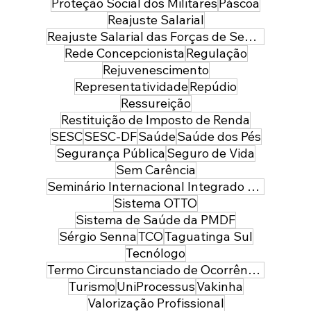
Proteção Social dos Militares
Páscoa
Reajuste Salarial
Reajuste Salarial das Forças de Segurança do Distrito Federal
Rede Concepcionista
Regulação
Rejuvenescimento
Representatividade
Repúdio
Ressureição
Restituição de Imposto de Renda
SESC
SESC-DF
Saúde
Saúde dos Pés
Segurança Pública
Seguro de Vida
Sem Carência
Seminário Internacional Integrado de Segurança Pública e Defesa
Sistema OTTO
Sistema de Saúde da PMDF
Sérgio Senna
TCO
Taguatinga Sul
Tecnólogo
Termo Circunstanciado de Ocorrência
Turismo
UniProcessus
Vakinha
Valorização Profissional