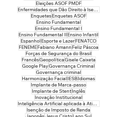
Eleições ASOF PMDF
Enfermidades que Dão Direito à Isenção de Imposto de Renda
Enquetes
Enquetes ASOF
Ensino Fundamental
Ensino Fundamental I
Ensino Fundamental II
Ensino Infantil
Espanhol
Esporte e Lazer
FENATCO
FENEME
Fabiano Amann
Feliz Páscoa
Forças de Segurança do Brasil
Francês
Geopolítica
Gisele Caixeta
Google Play
Governança Criminal
Governança criminal
Harmonização Facial
IESB
Idiomas
Implante de Marca-passo
Implante de Stent
Inglês
Inovação Institucional
Inteligência Artificial aplicada à Atividade Policial
Isenção de Imposto de Renda
Japonês
Jesus Cristo
Lago Sul