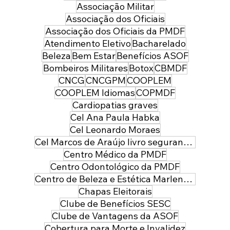
Associação Militar
Associação dos Oficiais
Associação dos Oficiais da PMDF
Atendimento Eletivo
Bacharelado
Beleza
Bem Estar
Benefícios ASOF
Bombeiros Militares
Botox
CBMDF
CNCG
CNCGPM
COOPLEM
COOPLEM Idiomas
COPMDF
Cardiopatias graves
Cel Ana Paula Habka
Cel Leonardo Moraes
Cel Marcos de Araújo livro segurança pública
Centro Médico da PMDF
Centro Odontológico da PMDF
Centro de Beleza e Estética Marlene Leal
Chapas Eleitorais
Clube de Benefícios SESC
Clube de Vantagens da ASOF
Cobertura para Morte e Invalidez