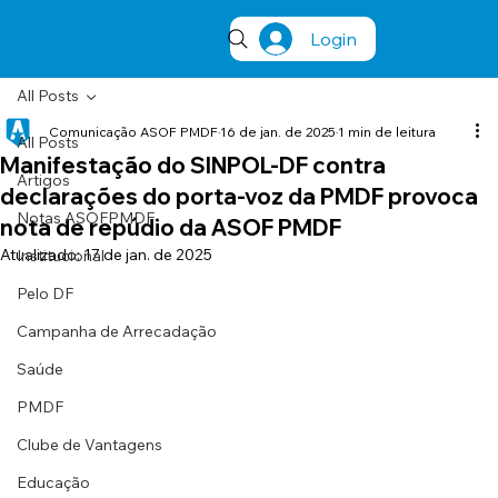
Login
All Posts
Comunicação ASOF PMDF
16 de jan. de 2025
1 min de leitura
All Posts
Manifestação do SINPOL-DF contra
Artigos
declarações do porta-voz da PMDF provoca
Notas ASOFPMDF
nota de repúdio da ASOF PMDF
Atualizado:
17 de jan. de 2025
Institucional
Pelo DF
Campanha de Arrecadação
Saúde
PMDF
Clube de Vantagens
Educação