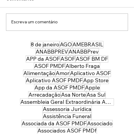
Escreva um comentário
8 de janeiro
AGO
AMEBRASIL
ASOF em defesa da honra dos Oficiais
ganha repercussão em nível nacional
ANABBPREV
ANABBPrev
APP da ASOF
ASOF
ASOF BM DF
ASOF PMDF
Alberto Fraga
Alimentação
Amor
Aplicativo ASOF
Aplicativo ASOF PMDF
App Store
App da ASOF PMDF
Apple
Arrecadação
Asa Norte
Asa Sul
Assembleia Geral Extraordinária ASOF PMDF
Assessoria Jurídica
Assistência Funeral
Associada da ASOF PMDF
Associado
Associados ASOF PMDf