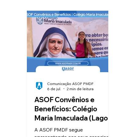
Clube de Vantagens
Educação
Valorização e Reconhecimento
I
Reajuste Salarial
Convênios
Comunicação ASOF PMDF
6 de jul.
2 min de leitura
ASOF Convênios e
Benefícios: Colégio
Maria Imaculada (Lago
Sul)
A ASOF PMDF segue
apresentando aos seus associados