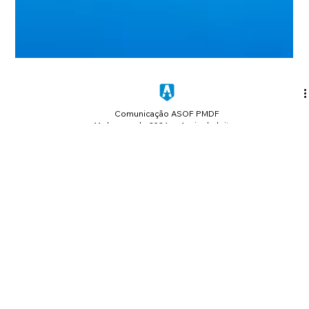
Comunicação ASOF PMDF
11 de ago. de 2024
1 min de leitura
Feliz Dia dos Pais!
Sabemos o quanto a presença do Pai é importante junto aos
seus filhos e filhas. Por isso, nesta data comemorativa tão
especial, a ASOF...