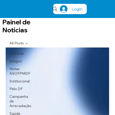
Login
Painel de
Notícias
All Posts
All Posts
Artigos
Notas
ASOFPMDF
Institucional
Pelo DF
Campanha
de
Arrecadação
Saúde