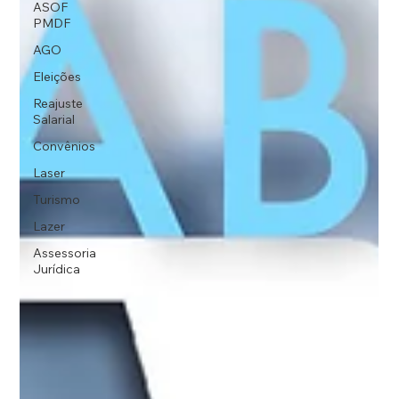
ASOF
PMDF
AGO
Eleições
Reajuste
Salarial
Convênios
Laser
Turismo
Lazer
Assessoria
Jurídica