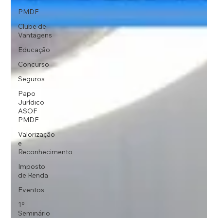
PMDF
Clube de
Vantagens
Educação
Concurso
Seguros
Papo
Jurídico
ASOF
PMDF
Valorização
e
Reconhecimento
Imposto
de Renda
Eventos
1º
Seminário