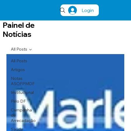
Login
Painel de
Notícias
All Posts
All Posts
Artigos
Notas
ASOFPMDF
Institucional
Pelo DF
Campanha
de
Arrecadação
Saúde