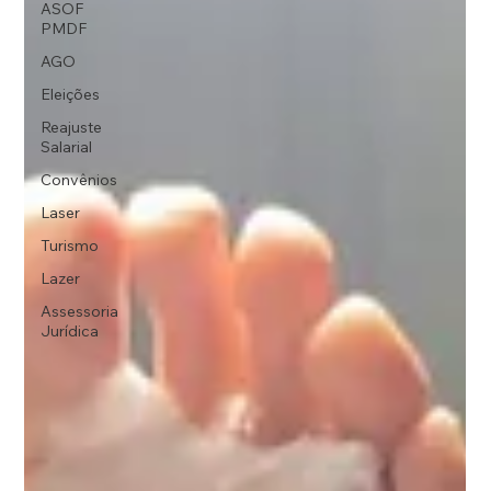
ASOF
PMDF
AGO
Eleições
Reajuste
Salarial
Convênios
Laser
Turismo
Lazer
Assessoria
Jurídica