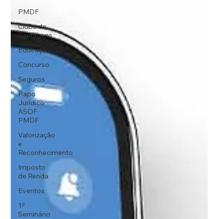
PMDF
Clube de
Vantagens
Educação
Concurso
Seguros
Papo
Jurídico
ASOF
PMDF
Valorização
e
Reconhecimento
Imposto
de Renda
Eventos
1º
Seminário