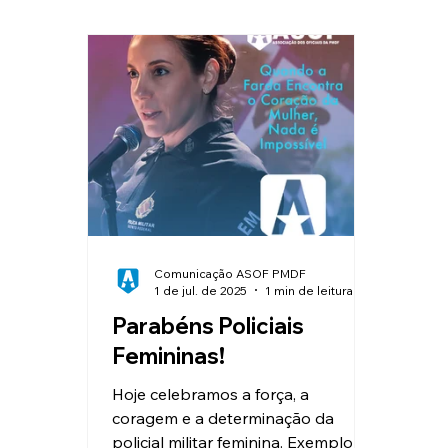
Clube de Vantagens
Educação
Valorização e Reconhecimento
I
Reajuste Salarial
Convênios
Comunicação ASOF PMDF
1 de jul. de 2025
1 min de leitura
Parabéns Policiais
Femininas!
Hoje celebramos a força, a
coragem e a determinação da
policial militar feminina. Exemplo