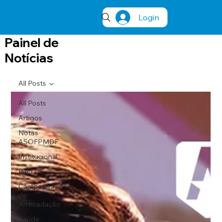
Login
Painel de
Notícias
All Posts
All Posts
Artigos
Notas
ASOFPMDF
Institucional
Pelo DF
Campanha
de
Arrecadação
Saúde