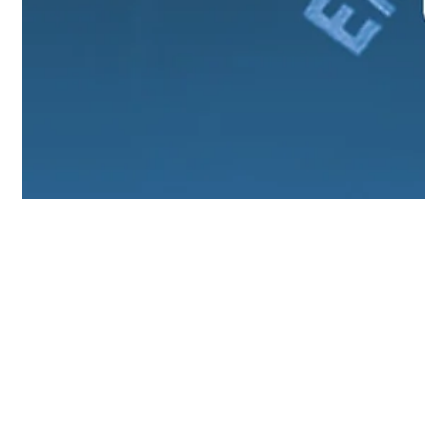
Comunicação ASOF PMDF
1 de jul. de 2025
1 min de leitura
Parabéns Policiais Femininas!