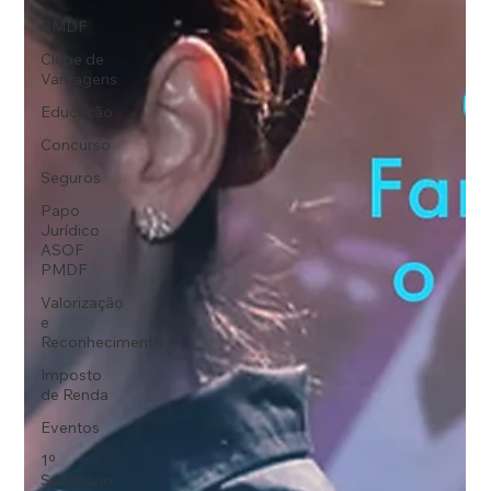
PMDF
Clube de
Vantagens
Educação
Concurso
Seguros
Papo
Jurídico
ASOF
PMDF
Valorização
e
Reconhecimento
Imposto
de Renda
Eventos
1º
Seminário