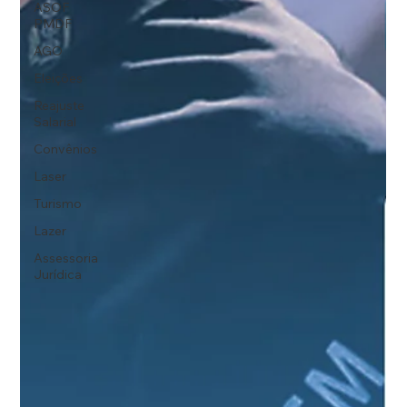
ASOF
PMDF
AGO
Eleições
Reajuste
Salarial
Convênios
Laser
Turismo
Lazer
Assessoria
Jurídica