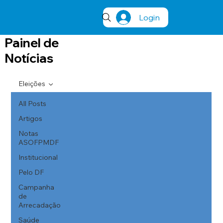
Login
Painel de
Notícias
Eleições
All Posts
Artigos
Notas
ASOFPMDF
Institucional
Pelo DF
Campanha
de
Arrecadação
Saúde