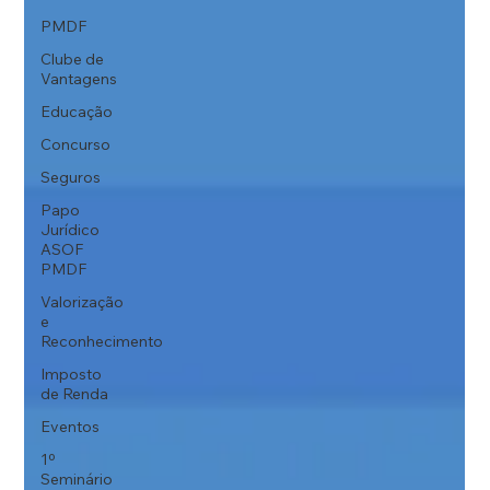
PMDF
Clube de
Vantagens
Educação
Concurso
Seguros
Papo
Jurídico
ASOF
PMDF
Valorização
e
Reconhecimento
Imposto
de Renda
Eventos
1º
Seminário