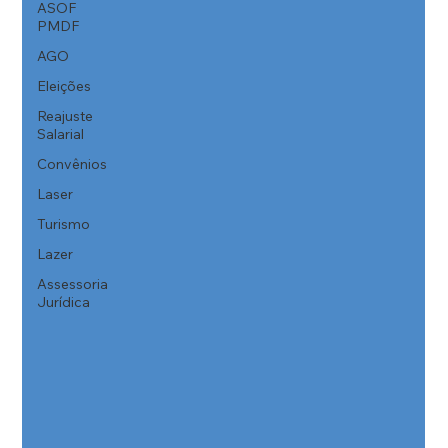
ASOF
PMDF
AGO
Eleições
Reajuste
Salarial
Convênios
Laser
Turismo
Lazer
Assessoria
Jurídica