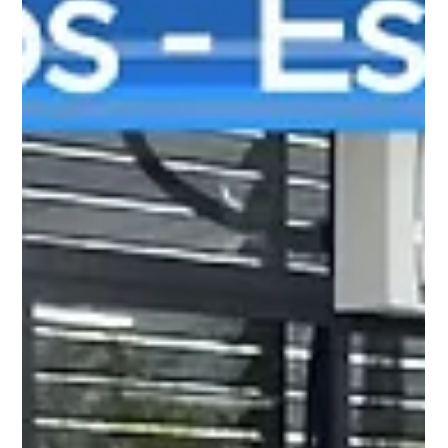
A ASOF PMDF apresenta mais um vídeo especial da nossa
série de convênios e benefícios, trazendo uma parceria que
pode fazer diferença no planejamento financeiro e
previdenciário dos nossos associados e seus familiares.
Nesta edição conversamos com Fabiano Amann, Presidente
da ANABBPrev, e Gisele Caixeta, Profissional Especialista em
Previdência, para explicar como funciona essa oportunidade
exclusiva destinada aos associados da ASOF PMDF.