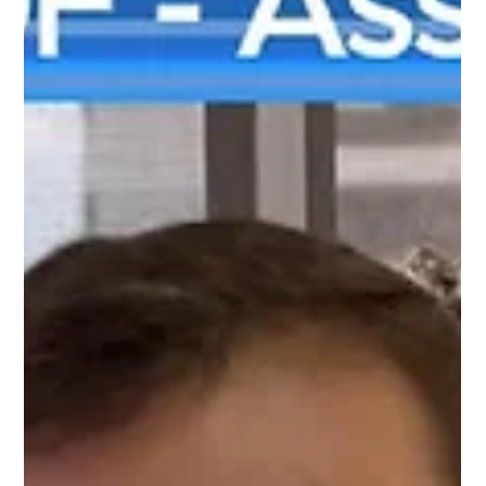
Comunicação ASOF PMDF
19 de abr.
2 min de leitura
ASOF Convênios e Benefícios: conheça
o convênio com o Centro de Beleza e
Estética Marlene Leal
A ASOF apresenta aos associados o convênio com o Centro
de Beleza e Estética Marlene Leal, em Taguatinga Sul,
destacando os serviços de podologia e saúde dos pés como
mais um benefício disponível para o oficial associado.