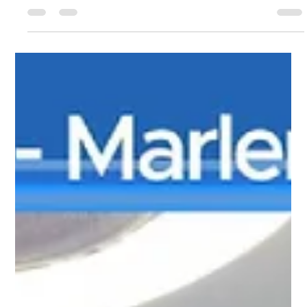
Comunicação ASOF PMDF
28 de abr.
2 min de leitura
ASOF Convênios e Benefícios: parceria
com a Escola Montessori reforça o
cuidado com formação educacional
A educação da família do oficial também é prioridade para a
ASOF PMDF. Em mais uma publicação da série sobre
convênios e benefícios, destacamos a parceria com a Escola
Montessori, instituição tradicional de Brasília que oferece uma