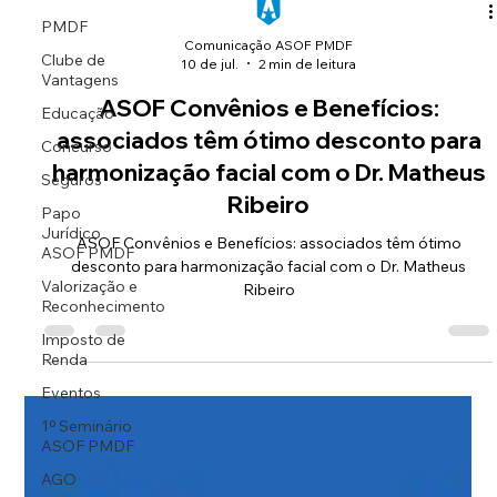
PMDF
Comunicação ASOF PMDF
Clube de
10 de jul.
2 min de leitura
Vantagens
ASOF Convênios e Benefícios:
Educação
associados têm ótimo desconto para
Concurso
harmonização facial com o Dr. Matheus
Seguros
Ribeiro
Papo
Jurídico
ASOF Convênios e Benefícios: associados têm ótimo
ASOF PMDF
desconto para harmonização facial com o Dr. Matheus
Valorização e
Ribeiro
Reconhecimento
Imposto de
Renda
Eventos
1º Seminário
ASOF PMDF
AGO