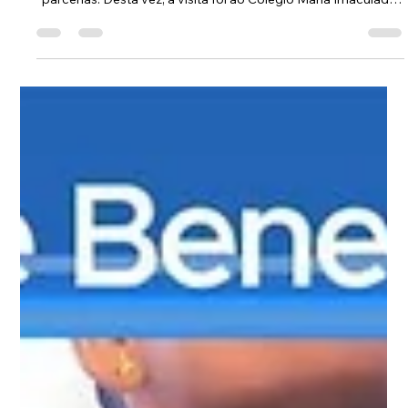
6 de jul.
2 min de leitura
ASOF Convênios e Benefícios: Colégio
Maria Imaculada (Lago Sul)
A ASOF PMDF segue apresentando aos seus associados as
instituições que fazem parte da sua rede de convênios e
parcerias. Desta vez, a visita foi ao Colégio Maria Imaculada,
localizado na QI 5 do Lago Sul, uma instituição católica que
integra a Rede Concepcionista de Ensino e oferece uma
proposta educacional voltada à formação integral dos
estudantes.