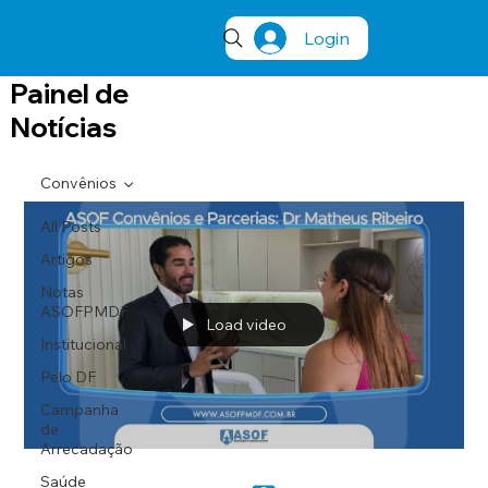
Login
Painel de
Notícias
Convênios
All Posts
Artigos
Notas
ASOFPMDF
Load video
Institucional
Pelo DF
Campanha
de
Arrecadação
Saúde