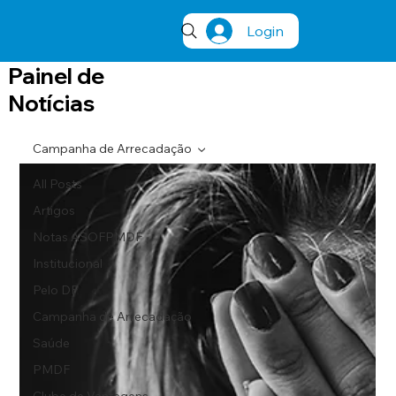
Login
Painel de
Notícias
Campanha de Arrecadação
All Posts
Artigos
Notas ASOFPMDF
Institucional
Pelo DF
Campanha de Arrecadação
Saúde
PMDF