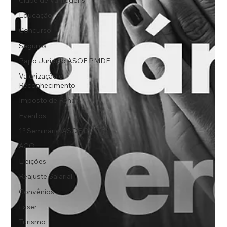
Clube de Vantagens
Educação
Concurso
Seguros
Papo Jurídico ASOF PMDF
Valorização e
Reconhecimento
Imposto de Renda
Eventos
1º Seminário ASOF PMDF
AGO
Eleições
Reajuste Salarial
Convênios
Laser
Turismo