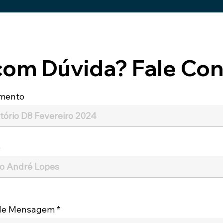
com Dúvida? Fale Con
mento
e
 de Mensagem