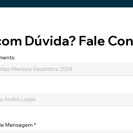
com Dúvida? Fale Con
mento
e
 de Mensagem