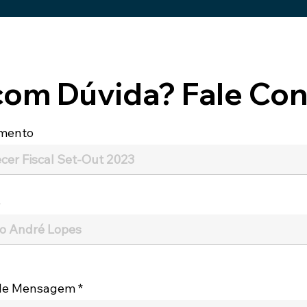
com Dúvida? Fale Con
mento
e
 de Mensagem