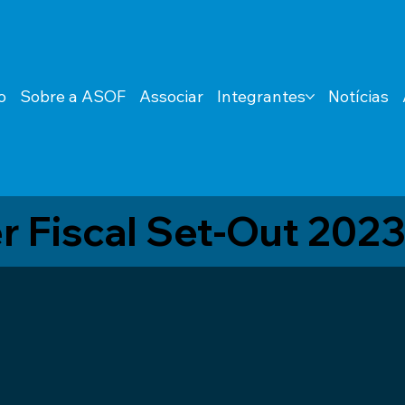
o
Sobre a ASOF
Associar
Integrantes
Notícias
r Fiscal Set-Out 202