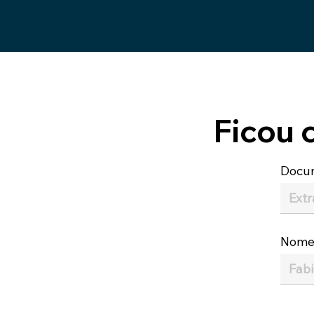
Ficou 
Docu
Nom