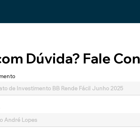
com Dúvida? Fale Con
mento
e