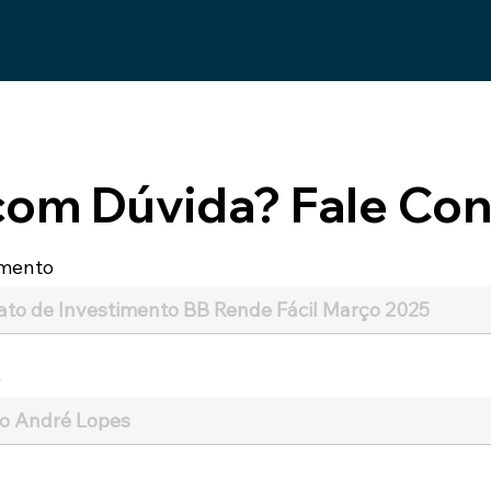
com Dúvida? Fale Con
mento
e