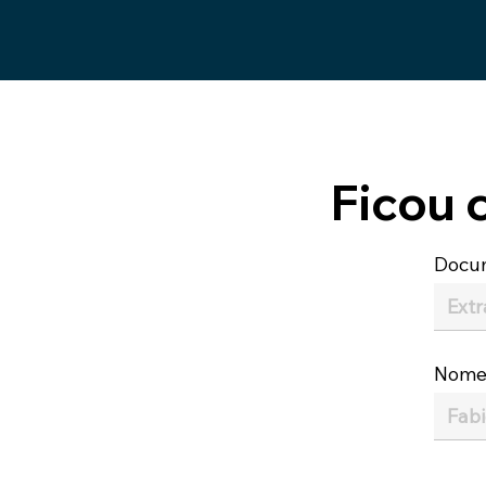
Ficou 
Docu
Nom