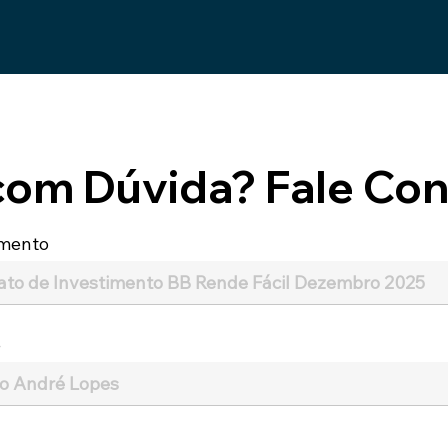
com Dúvida? Fale Con
mento
e