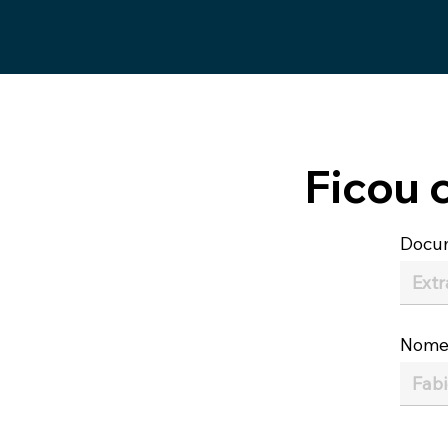
Ficou 
Docu
Nom