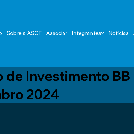
o
Sobre a ASOF
Associar
Integrantes
Notícias
o de Investimento BB
bro 2024