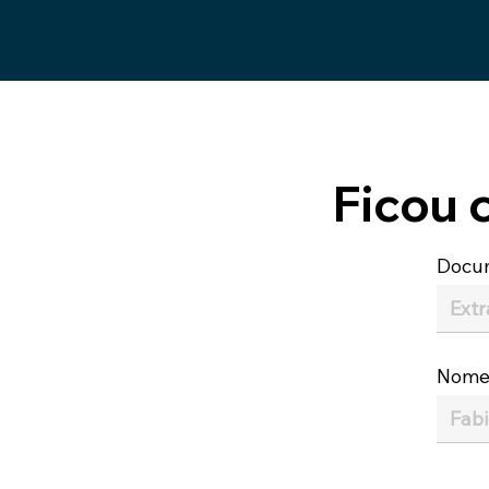
Ficou 
Docu
Nom