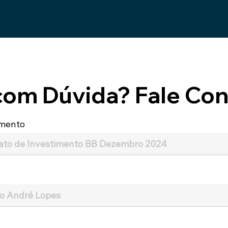
com Dúvida? Fale Con
mento
e